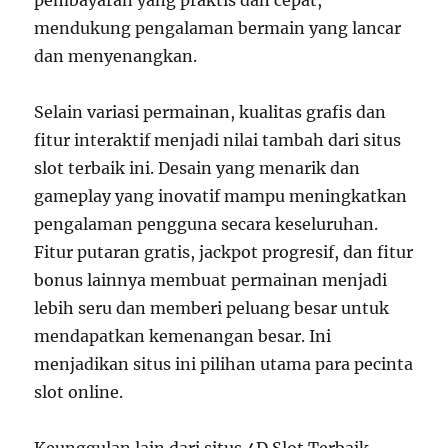
pembayaran yang praktis dan cepat,
mendukung pengalaman bermain yang lancar
dan menyenangkan.
Selain variasi permainan, kualitas grafis dan
fitur interaktif menjadi nilai tambah dari situs
slot terbaik ini. Desain yang menarik dan
gameplay yang inovatif mampu meningkatkan
pengalaman pengguna secara keseluruhan.
Fitur putaran gratis, jackpot progresif, dan fitur
bonus lainnya membuat permainan menjadi
lebih seru dan memberi peluang besar untuk
mendapatkan kemenangan besar. Ini
menjadikan situs ini pilihan utama para pecinta
slot online.