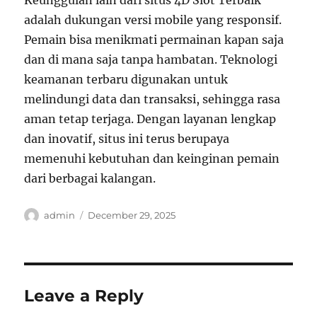
Keunggulan lain dari situs 4D Slot Terbaik
adalah dukungan versi mobile yang responsif.
Pemain bisa menikmati permainan kapan saja
dan di mana saja tanpa hambatan. Teknologi
keamanan terbaru digunakan untuk
melindungi data dan transaksi, sehingga rasa
aman tetap terjaga. Dengan layanan lengkap
dan inovatif, situs ini terus berupaya
memenuhi kebutuhan dan keinginan pemain
dari berbagai kalangan.
Author
Posted
admin
December 29, 2025
on
Leave a Reply