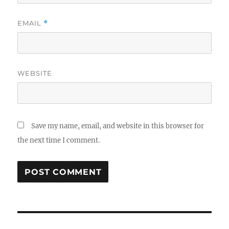
EMAIL
*
WEBSITE
Save my name, email, and website in this browser for
the next time I comment.
Post