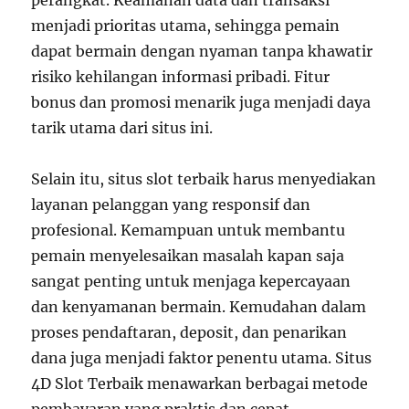
perangkat. Keamanan data dan transaksi
menjadi prioritas utama, sehingga pemain
dapat bermain dengan nyaman tanpa khawatir
risiko kehilangan informasi pribadi. Fitur
bonus dan promosi menarik juga menjadi daya
tarik utama dari situs ini.
Selain itu, situs slot terbaik harus menyediakan
layanan pelanggan yang responsif dan
profesional. Kemampuan untuk membantu
pemain menyelesaikan masalah kapan saja
sangat penting untuk menjaga kepercayaan
dan kenyamanan bermain. Kemudahan dalam
proses pendaftaran, deposit, dan penarikan
dana juga menjadi faktor penentu utama. Situs
4D Slot Terbaik menawarkan berbagai metode