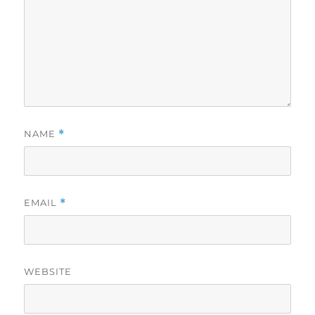
NAME
*
EMAIL
*
WEBSITE