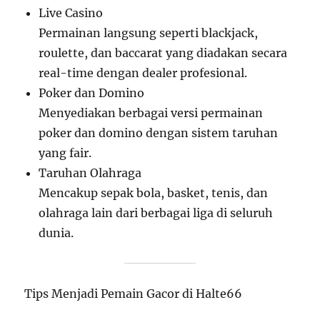
Live Casino
Permainan langsung seperti blackjack,
roulette, dan baccarat yang diadakan secara
real-time dengan dealer profesional.
Poker dan Domino
Menyediakan berbagai versi permainan
poker dan domino dengan sistem taruhan
yang fair.
Taruhan Olahraga
Mencakup sepak bola, basket, tenis, dan
olahraga lain dari berbagai liga di seluruh
dunia.
Tips Menjadi Pemain Gacor di Halte66