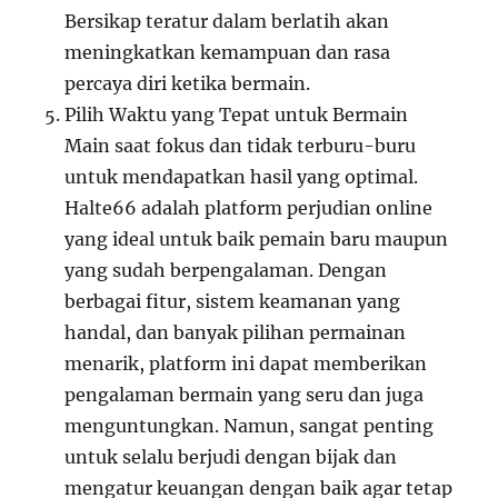
Bersikap teratur dalam berlatih akan
meningkatkan kemampuan dan rasa
percaya diri ketika bermain.
Pilih Waktu yang Tepat untuk Bermain
Main saat fokus dan tidak terburu-buru
untuk mendapatkan hasil yang optimal.
Halte66 adalah platform perjudian online
yang ideal untuk baik pemain baru maupun
yang sudah berpengalaman. Dengan
berbagai fitur, sistem keamanan yang
handal, dan banyak pilihan permainan
menarik, platform ini dapat memberikan
pengalaman bermain yang seru dan juga
menguntungkan. Namun, sangat penting
untuk selalu berjudi dengan bijak dan
mengatur keuangan dengan baik agar tetap