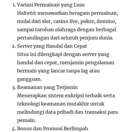
Variasi Permainan yang Luas
Halte66 menawarkan beragam permainan,
mulai dari slot, casino live, poker, domino,
sampai taruhan olahraga dengan berbagai
pertandingan dari seluruh penjuru dunia.
Server yang Handal dan Cepat
Situs ini dilengkapi dengan server yang
handal dan cepat, menjamin pengalaman
bermain yang lancar tanpa lag atau
gangguan.
Keamanan yang Terjamin
Menerapkan sistem enkripsi terbaik serta
teknologi keamanan mutakhir untuk
melindungi data pribadi dan transaksi para
pemain.
Bonus dan Promosi Berlimpah