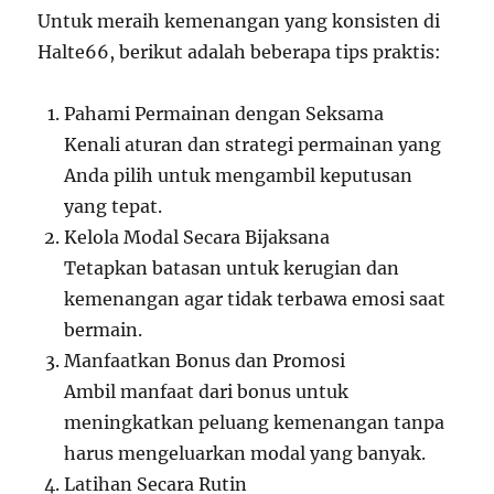
Untuk meraih kemenangan yang konsisten di
Halte66, berikut adalah beberapa tips praktis:
Pahami Permainan dengan Seksama
Kenali aturan dan strategi permainan yang
Anda pilih untuk mengambil keputusan
yang tepat.
Kelola Modal Secara Bijaksana
Tetapkan batasan untuk kerugian dan
kemenangan agar tidak terbawa emosi saat
bermain.
Manfaatkan Bonus dan Promosi
Ambil manfaat dari bonus untuk
meningkatkan peluang kemenangan tanpa
harus mengeluarkan modal yang banyak.
Latihan Secara Rutin