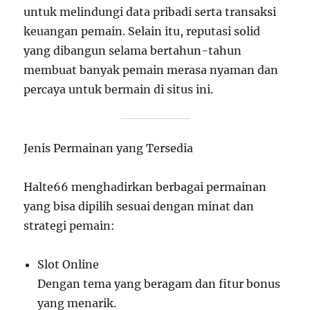
untuk melindungi data pribadi serta transaksi
keuangan pemain. Selain itu, reputasi solid
yang dibangun selama bertahun-tahun
membuat banyak pemain merasa nyaman dan
percaya untuk bermain di situs ini.
Jenis Permainan yang Tersedia
Halte66 menghadirkan berbagai permainan
yang bisa dipilih sesuai dengan minat dan
strategi pemain:
Slot Online
Dengan tema yang beragam dan fitur bonus
yang menarik.