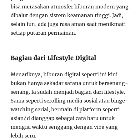
bisa merasakan atmosfer hiburan modern yang
dibalut dengan sistem keamanan tinggi. Jadi,
selain fun, ada juga rasa aman saat menikmati
setiap putaran permainan.
Bagian dari Lifestyle Digital
Menariknya, hiburan digital seperti ini kini
bukan hanya sekadar sarana untuk bersenang-
senang. Ia sudah menjadi bagian dari lifestyle.
Sama seperti scrolling media sosial atau binge-
watching serial, bermain di platform seperti
asian4d dianggap sebagai cara baru untuk
mengisi waktu senggang dengan vibe yang
lebih seru.