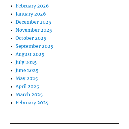
February 2026
January 2026
December 2025
November 2025
October 2025
September 2025
August 2025
July 2025
June 2025
May 2025
April 2025
March 2025
February 2025