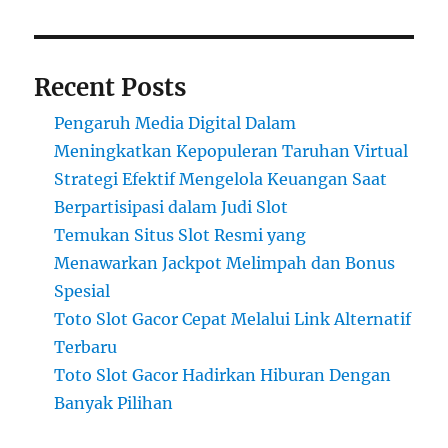
Recent Posts
Pengaruh Media Digital Dalam
Meningkatkan Kepopuleran Taruhan Virtual
Strategi Efektif Mengelola Keuangan Saat
Berpartisipasi dalam Judi Slot
Temukan Situs Slot Resmi yang
Menawarkan Jackpot Melimpah dan Bonus
Spesial
Toto Slot Gacor Cepat Melalui Link Alternatif
Terbaru
Toto Slot Gacor Hadirkan Hiburan Dengan
Banyak Pilihan