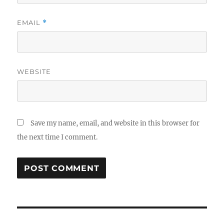
EMAIL
*
WEBSITE
Save my name, email, and website in this browser for
the next time I comment.
Post