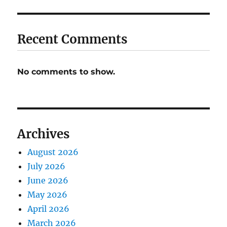
Recent Comments
No comments to show.
Archives
August 2026
July 2026
June 2026
May 2026
April 2026
March 2026