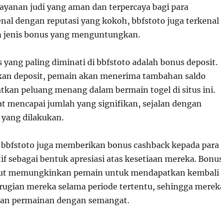
yanan judi yang aman dan terpercaya bagi para
nal dengan reputasi yang kokoh, bbfstoto juga terkenal
 jenis bonus yang menguntungkan.
 yang paling diminati di bbfstoto adalah bonus deposit.
an deposit, pemain akan menerima tambahan saldo
kan peluang menang dalam bermain togel di situs ini.
t mencapai jumlah yang signifikan, sejalan dengan
 yang dilakukan.
, bbfstoto juga memberikan bonus cashback kepada para
if sebagai bentuk apresiasi atas kesetiaan mereka. Bonu
but memungkinkan pemain untuk mendapatkan kembali
erugian mereka selama periode tertentu, sehingga merek
kan permainan dengan semangat.