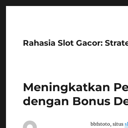
Rahasia Slot Gacor: Stra
Meningkatkan P
dengan Bonus Dep
bbfstoto, situs
s