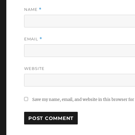
NAME
*
EMAIL
*
WEBSITE
Save my name, email, and website in this browser for