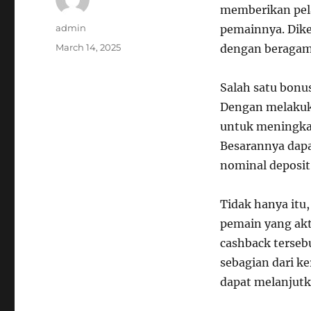
memberikan pela
Author
admin
pemainnya. Dike
Posted
March 14, 2025
dengan beragam
on
Salah satu bonus
Dengan melakuk
untuk meningkat
Besarannya dapa
nominal deposit
Tidak hanya itu
pemain yang akt
cashback terse
sebagian dari k
dapat melanjut