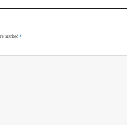
 are marked
*