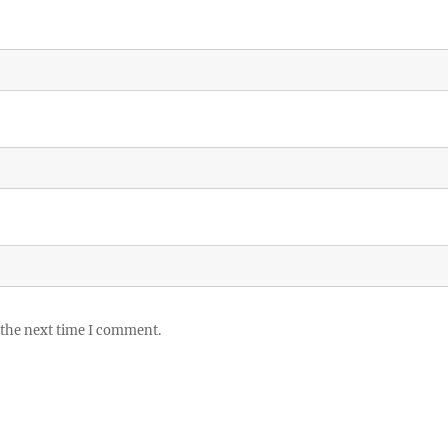
 the next time I comment.