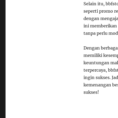
Selain itu, bbf
seperti promo r
dengan mengajak
ini memberikan
tanpa perlu mod
Dengan berbagai
memiliki kesem
keuntungan maks
terpercaya, bbfs
ingin sukses. Ja
kemenangan bes
sukses!