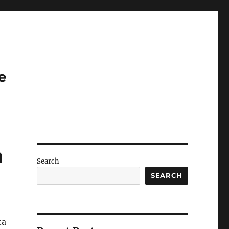
e
n
Search
SEARCH
ta