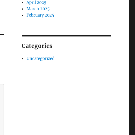
April 2025
March 2025
February 2025
Categories
Uncategorized