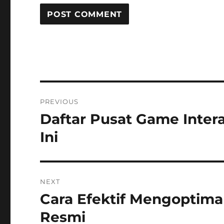
Post
PREVIOUS
navigation
Daftar Pusat Game Inter
Previous
post:
Ini
NEXT
Cara Efektif Mengoptima
Next
post:
Resmi