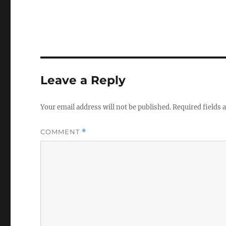
Leave a Reply
Your email address will not be published.
Required fields
COMMENT
*