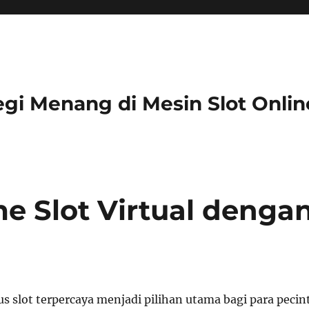
tegi Menang di Mesin Slot Onlin
 Slot Virtual denga
us slot terpercaya menjadi pilihan utama bagi para pecin