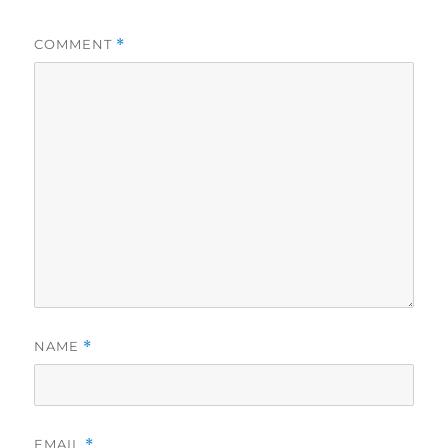
COMMENT
*
NAME
*
EMAIL
*