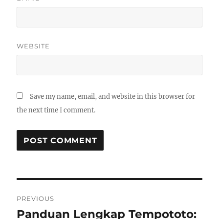
WEBSITE
Save my name, email, and website in this browser for
the next time I comment.
Post
PREVIOUS
navigation
Panduan Lengkap Tempototo:
Previous