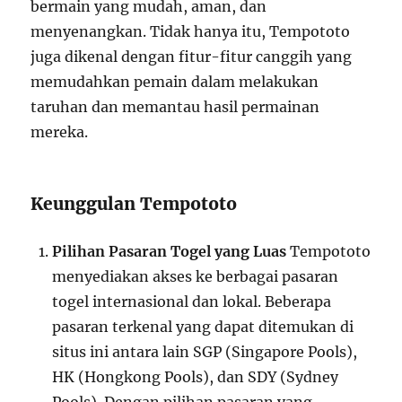
bermain yang mudah, aman, dan
menyenangkan. Tidak hanya itu, Tempototo
juga dikenal dengan fitur-fitur canggih yang
memudahkan pemain dalam melakukan
taruhan dan memantau hasil permainan
mereka.
Keunggulan Tempototo
Pilihan Pasaran Togel yang Luas
Tempototo
menyediakan akses ke berbagai pasaran
togel internasional dan lokal. Beberapa
pasaran terkenal yang dapat ditemukan di
situs ini antara lain SGP (Singapore Pools),
HK (Hongkong Pools), dan SDY (Sydney