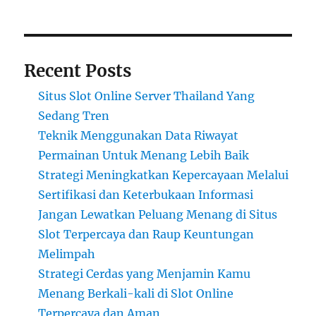
Recent Posts
Situs Slot Online Server Thailand Yang
Sedang Tren
Teknik Menggunakan Data Riwayat
Permainan Untuk Menang Lebih Baik
Strategi Meningkatkan Kepercayaan Melalui
Sertifikasi dan Keterbukaan Informasi
Jangan Lewatkan Peluang Menang di Situs
Slot Terpercaya dan Raup Keuntungan
Melimpah
Strategi Cerdas yang Menjamin Kamu
Menang Berkali-kali di Slot Online
Terpercaya dan Aman