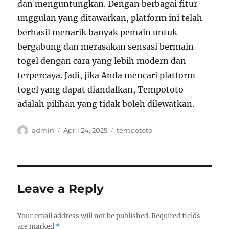
dan menguntungkan. Dengan berbagai fitur
unggulan yang ditawarkan, platform ini telah
berhasil menarik banyak pemain untuk
bergabung dan merasakan sensasi bermain
togel dengan cara yang lebih modern dan
terpercaya. Jadi, jika Anda mencari platform
togel yang dapat diandalkan, Tempototo
adalah pilihan yang tidak boleh dilewatkan.
Author
Posted
Tags
admin
April 24, 2025
tempototo
on
Leave a Reply
Your email address will not be published.
Required fields
are marked
*