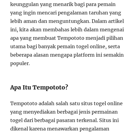
keunggulan yang menarik bagi para pemain
yang ingin mencari pengalaman taruhan yang
lebih aman dan menguntungkan. Dalam artikel
ini, kita akan membahas lebih dalam mengenai
apa yang membuat Tempototo menjadi pilihan
utama bagi banyak pemain togel online, serta
beberapa alasan mengapa platform ini semakin
populer.
Apa Itu Tempototo?
Tempototo adalah salah satu situs togel online
yang menyediakan berbagai jenis permainan
togel dari berbagai pasaran terkenal. Situs ini
dikenal karena menawarkan pengalaman