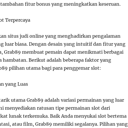
ta tambahan fitur bonus yang meningkatkan keseruan.
ot Terpercaya
an situs judi online yang menghadirkan pengalaman
g luar biasa. Dengan desain yang intuitif dan fitur yang
, Grab89 membuat pemain dapat menikmati berbagai
 hambatan. Berikut adalah beberapa faktor yang
89 pilihan utama bagi para penggemar slot:
an yang Luas
tarik utama Grab89 adalah variasi permainan yang luar
ini menyediakan ratusan tipe permainan slot dari
kat lunak terkemuka. Baik Anda menyukai slot bertema
tasi, atau film, Grab89 memiliki segalanya. Pilihan yang