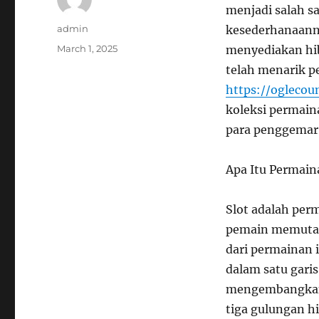
menjadi salah sa
Author
admin
kesederhanaann
Posted
March 1, 2025
menyediakan hib
on
telah menarik p
https://oglecou
koleksi permain
para penggemar 
Apa Itu Permain
Slot adalah per
pemain memutar 
dari permainan 
dalam satu garis
mengembangkan b
tiga gulungan h