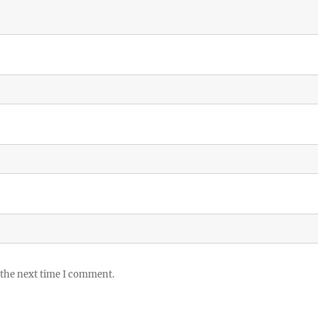
 the next time I comment.