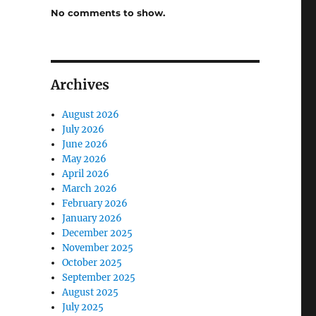
No comments to show.
Archives
August 2026
July 2026
June 2026
May 2026
April 2026
March 2026
February 2026
January 2026
December 2025
November 2025
October 2025
September 2025
August 2025
July 2025