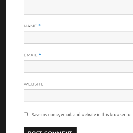
NAME
*
EMAIL
*
WEBSITE
Save my name, email, and website in this browser for