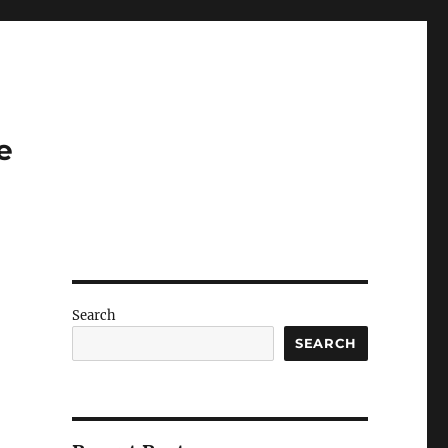
e
Search
SEARCH