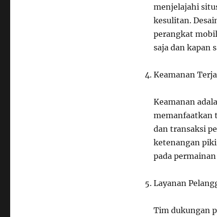
menjelajahi sit
kesulitan. Desa
perangkat mobil
saja dan kapan s
Keamanan Terj
Keamanan adalah
memanfaatkan te
dan transaksi p
ketenangan piki
pada permainan
Layanan Pelang
Tim dukungan p