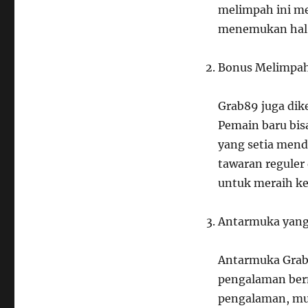
melimpah ini me
menemukan hal 
Bonus Melimpa
Grab89 juga dik
Pemain baru bis
yang setia men
tawaran reguler
untuk meraih k
Antarmuka yan
Antarmuka Grab
pengalaman berm
pengalaman, mul