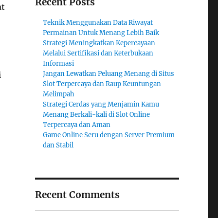
Recent Posts
at
Teknik Menggunakan Data Riwayat
Permainan Untuk Menang Lebih Baik
Strategi Meningkatkan Kepercayaan
Melalui Sertifikasi dan Keterbukaan
Informasi
Jangan Lewatkan Peluang Menang di Situs
i
Slot Terpercaya dan Raup Keuntungan
Melimpah
Strategi Cerdas yang Menjamin Kamu
Menang Berkali-kali di Slot Online
Terpercaya dan Aman
Game Online Seru dengan Server Premium
dan Stabil
Recent Comments