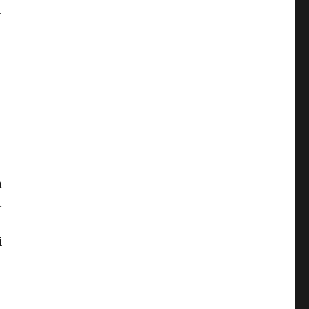
i
n
.
i