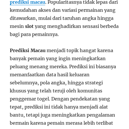
prediksi macau
. Popularitasnya tidak lepas dari
kemudahan akses dan variasi permainan yang
ditawarkan, mulai dari taruhan angka hingga
mesin
slot
yang menghadirkan sensasi berbeda
bagi para pemainnya.
Prediksi Macau
menjadi topik hangat karena
banyak pemain yang ingin meningkatkan
peluang menang mereka. Prediksi ini biasanya
memanfaatkan data hasil keluaran
sebelumnya, pola angka, hingga strategi
khusus yang telah teruji oleh komunitas
penggemar togel. Dengan pendekatan yang
tepat, prediksi ini tidak hanya menjadi alat
bantu, tetapi juga meningkatkan pengalaman
bermain karena pemain merasa lebih terlibat