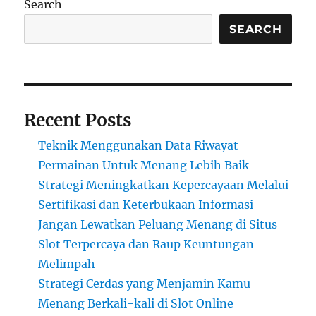
Search
SEARCH
Recent Posts
Teknik Menggunakan Data Riwayat
Permainan Untuk Menang Lebih Baik
Strategi Meningkatkan Kepercayaan Melalui
Sertifikasi dan Keterbukaan Informasi
Jangan Lewatkan Peluang Menang di Situs
Slot Terpercaya dan Raup Keuntungan
Melimpah
Strategi Cerdas yang Menjamin Kamu
Menang Berkali-kali di Slot Online