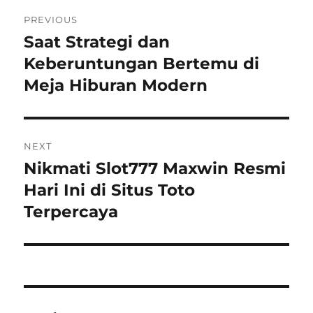
Post
PREVIOUS
navigation
Saat Strategi dan
Previous
post:
Keberuntungan Bertemu di
Meja Hiburan Modern
NEXT
Nikmati Slot777 Maxwin Resmi
Next
post:
Hari Ini di Situs Toto
Terpercaya