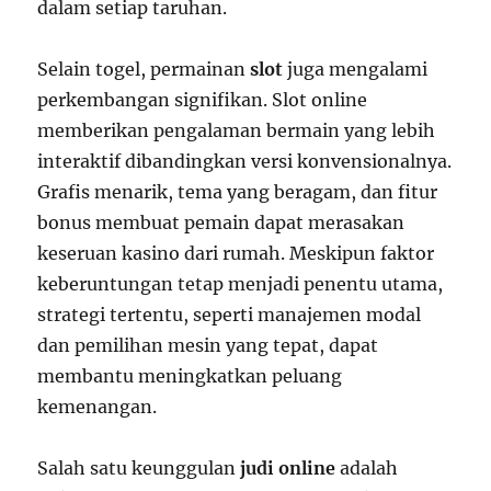
dalam setiap taruhan.
Selain togel, permainan
slot
juga mengalami
perkembangan signifikan. Slot online
memberikan pengalaman bermain yang lebih
interaktif dibandingkan versi konvensionalnya.
Grafis menarik, tema yang beragam, dan fitur
bonus membuat pemain dapat merasakan
keseruan kasino dari rumah. Meskipun faktor
keberuntungan tetap menjadi penentu utama,
strategi tertentu, seperti manajemen modal
dan pemilihan mesin yang tepat, dapat
membantu meningkatkan peluang
kemenangan.
Salah satu keunggulan
judi online
adalah