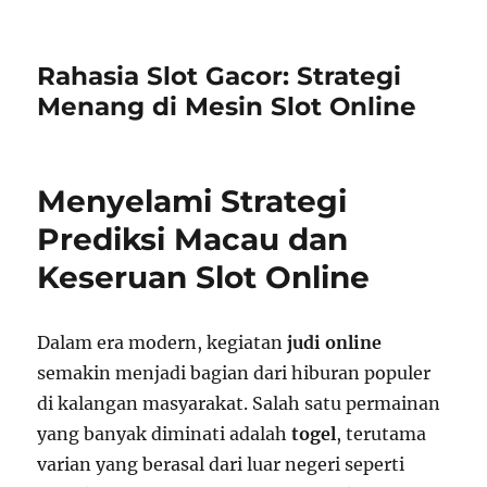
Rahasia Slot Gacor: Strategi
Menang di Mesin Slot Online
Menyelami Strategi
Prediksi Macau dan
Keseruan Slot Online
Dalam era modern, kegiatan
judi online
semakin menjadi bagian dari hiburan populer
di kalangan masyarakat. Salah satu permainan
yang banyak diminati adalah
togel
, terutama
varian yang berasal dari luar negeri seperti