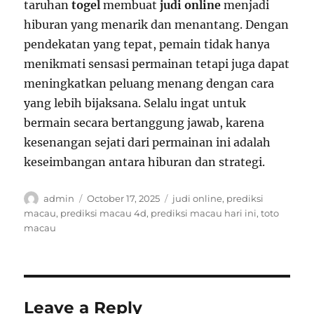
taruhan
togel
membuat
judi online
menjadi
hiburan yang menarik dan menantang. Dengan
pendekatan yang tepat, pemain tidak hanya
menikmati sensasi permainan tetapi juga dapat
meningkatkan peluang menang dengan cara
yang lebih bijaksana. Selalu ingat untuk
bermain secara bertanggung jawab, karena
kesenangan sejati dari permainan ini adalah
keseimbangan antara hiburan dan strategi.
Author
Posted
Tags
admin
October 17, 2025
judi online
,
prediksi
on
macau
,
prediksi macau 4d
,
prediksi macau hari ini
,
toto
macau
Leave a Reply