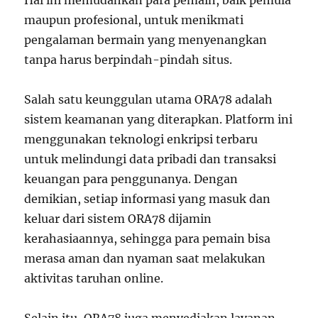
Hal ini memudahkan para pemain, baik pemula
maupun profesional, untuk menikmati
pengalaman bermain yang menyenangkan
tanpa harus berpindah-pindah situs.
Salah satu keunggulan utama ORA78 adalah
sistem keamanan yang diterapkan. Platform ini
menggunakan teknologi enkripsi terbaru
untuk melindungi data pribadi dan transaksi
keuangan para penggunanya. Dengan
demikian, setiap informasi yang masuk dan
keluar dari sistem ORA78 dijamin
kerahasiaannya, sehingga para pemain bisa
merasa aman dan nyaman saat melakukan
aktivitas taruhan online.