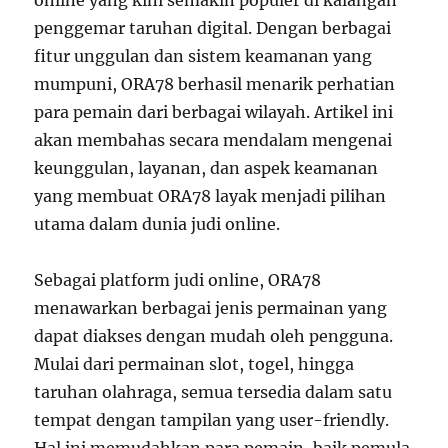
online yang kini semakin populer di kalangan
penggemar taruhan digital. Dengan berbagai
fitur unggulan dan sistem keamanan yang
mumpuni, ORA78 berhasil menarik perhatian
para pemain dari berbagai wilayah. Artikel ini
akan membahas secara mendalam mengenai
keunggulan, layanan, dan aspek keamanan
yang membuat ORA78 layak menjadi pilihan
utama dalam dunia judi online.
Sebagai platform judi online, ORA78
menawarkan berbagai jenis permainan yang
dapat diakses dengan mudah oleh pengguna.
Mulai dari permainan slot, togel, hingga
taruhan olahraga, semua tersedia dalam satu
tempat dengan tampilan yang user-friendly.