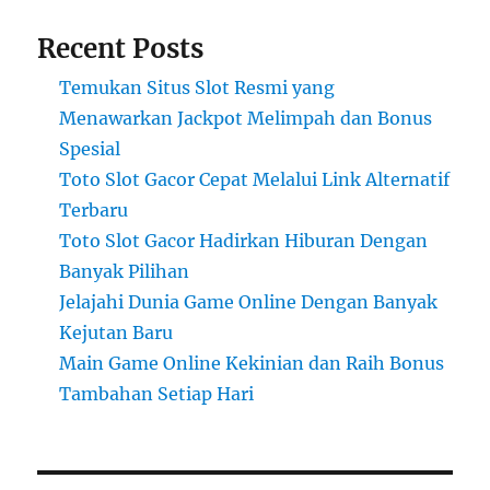
Recent Posts
Temukan Situs Slot Resmi yang
Menawarkan Jackpot Melimpah dan Bonus
Spesial
Toto Slot Gacor Cepat Melalui Link Alternatif
Terbaru
Toto Slot Gacor Hadirkan Hiburan Dengan
Banyak Pilihan
Jelajahi Dunia Game Online Dengan Banyak
Kejutan Baru
Main Game Online Kekinian dan Raih Bonus
Tambahan Setiap Hari