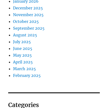
January 2026
December 2025
November 2025
October 2025
September 2025
August 2025
July 2025
June 2025
May 2025
April 2025
March 2025
February 2025
Categories