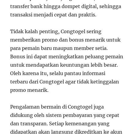
transfer bank hingga dompet digital, sehingga
transaksi menjadi cepat dan praktis.
Tidak kalah penting, Congtogel sering
memberikan promo dan bonus menarik untuk
para pemain baru maupun member setia.
Bonus ini dapat meningkatkan peluang pemain
untuk mendapatkan keuntungan lebih besar.
Oleh karena itu, selalu pantau informasi
terbaru dari Congtogel agar tidak ketinggalan
promo menarik.
Pengalaman bermain di Congtogel juga
didukung oleh sistem pembayaran yang cepat
dan transparan. Setiap kemenangan yang
didapatkan akan langsung dikreditkan ke akun