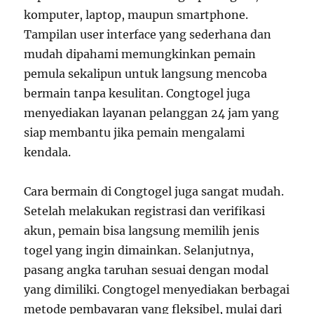
komputer, laptop, maupun smartphone.
Tampilan user interface yang sederhana dan
mudah dipahami memungkinkan pemain
pemula sekalipun untuk langsung mencoba
bermain tanpa kesulitan. Congtogel juga
menyediakan layanan pelanggan 24 jam yang
siap membantu jika pemain mengalami
kendala.
Cara bermain di Congtogel juga sangat mudah.
Setelah melakukan registrasi dan verifikasi
akun, pemain bisa langsung memilih jenis
togel yang ingin dimainkan. Selanjutnya,
pasang angka taruhan sesuai dengan modal
yang dimiliki. Congtogel menyediakan berbagai
metode pembayaran yang fleksibel, mulai dari