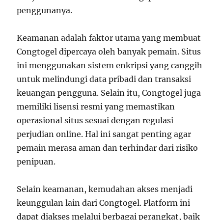
penggunanya.
Keamanan adalah faktor utama yang membuat
Congtogel dipercaya oleh banyak pemain. Situs
ini menggunakan sistem enkripsi yang canggih
untuk melindungi data pribadi dan transaksi
keuangan pengguna. Selain itu, Congtogel juga
memiliki lisensi resmi yang memastikan
operasional situs sesuai dengan regulasi
perjudian online. Hal ini sangat penting agar
pemain merasa aman dan terhindar dari risiko
penipuan.
Selain keamanan, kemudahan akses menjadi
keunggulan lain dari Congtogel. Platform ini
dapat diakses melalui berbagai perangkat, baik