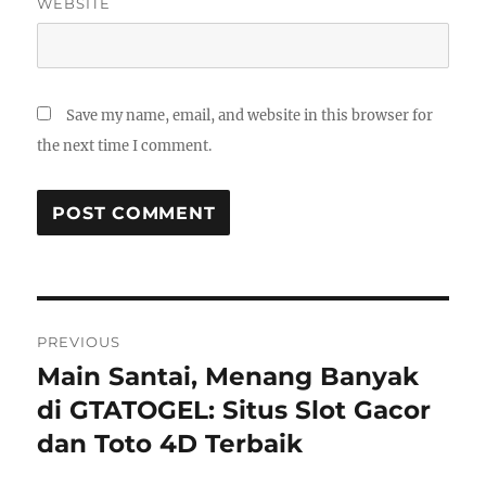
WEBSITE
Save my name, email, and website in this browser for
the next time I comment.
Post
PREVIOUS
navigation
Main Santai, Menang Banyak
Previous
post:
di GTATOGEL: Situs Slot Gacor
dan Toto 4D Terbaik