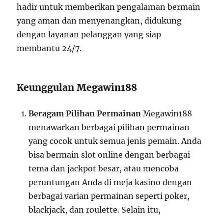
hadir untuk memberikan pengalaman bermain
yang aman dan menyenangkan, didukung
dengan layanan pelanggan yang siap
membantu 24/7.
Keunggulan Megawin188
Beragam Pilihan Permainan
Megawin188
menawarkan berbagai pilihan permainan
yang cocok untuk semua jenis pemain. Anda
bisa bermain slot online dengan berbagai
tema dan jackpot besar, atau mencoba
peruntungan Anda di meja kasino dengan
berbagai varian permainan seperti poker,
blackjack, dan roulette. Selain itu,