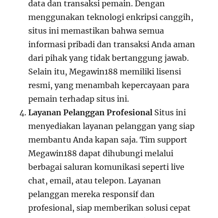
data dan transaksi pemain. Dengan
menggunakan teknologi enkripsi canggih,
situs ini memastikan bahwa semua
informasi pribadi dan transaksi Anda aman
dari pihak yang tidak bertanggung jawab.
Selain itu, Megawin188 memiliki lisensi
resmi, yang menambah kepercayaan para
pemain terhadap situs ini.
Layanan Pelanggan Profesional
Situs ini
menyediakan layanan pelanggan yang siap
membantu Anda kapan saja. Tim support
Megawin188 dapat dihubungi melalui
berbagai saluran komunikasi seperti live
chat, email, atau telepon. Layanan
pelanggan mereka responsif dan
profesional, siap memberikan solusi cepat