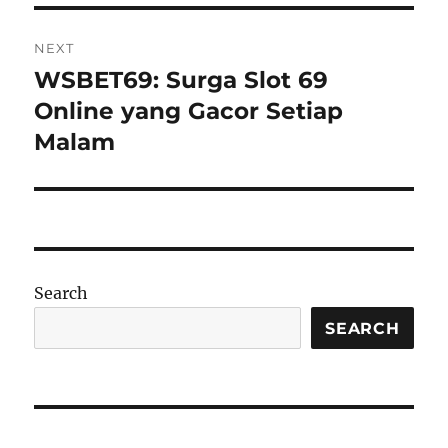
NEXT
WSBET69: Surga Slot 69
Next
post:
Online yang Gacor Setiap
Malam
Search
SEARCH