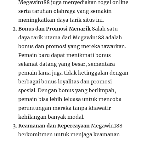
Megawin188 juga menyediakan togel online
serta taruhan olahraga yang semakin
meningkatkan daya tarik situs ini.
Bonus dan Promosi Menarik
Salah satu
daya tarik utama dari Megawin188 adalah
bonus dan promosi yang mereka tawarkan.
Pemain baru dapat menikmati bonus
selamat datang yang besar, sementara
pemain lama juga tidak ketinggalan dengan
berbagai bonus loyalitas dan promosi
spesial. Dengan bonus yang berlimpah,
pemain bisa lebih leluasa untuk mencoba
peruntungan mereka tanpa khawatir
kehilangan banyak modal.
Keamanan dan Kepercayaan
Megawin188
berkomitmen untuk menjaga keamanan