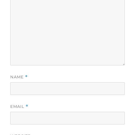
NAME
*
EMAIL
*