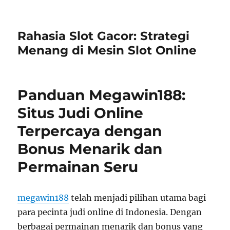
Rahasia Slot Gacor: Strategi
Menang di Mesin Slot Online
Panduan Megawin188:
Situs Judi Online
Terpercaya dengan
Bonus Menarik dan
Permainan Seru
megawin188
telah menjadi pilihan utama bagi
para pecinta judi online di Indonesia. Dengan
berbagai permainan menarik dan bonus yang