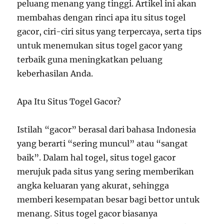
peluang menang yang tinggi. Artikel ini akan
membahas dengan rinci apa itu situs togel
gacor, ciri-ciri situs yang terpercaya, serta tips
untuk menemukan situs togel gacor yang
terbaik guna meningkatkan peluang
keberhasilan Anda.
Apa Itu Situs Togel Gacor?
Istilah “gacor” berasal dari bahasa Indonesia
yang berarti “sering muncul” atau “sangat
baik”. Dalam hal togel, situs togel gacor
merujuk pada situs yang sering memberikan
angka keluaran yang akurat, sehingga
memberi kesempatan besar bagi bettor untuk
menang. Situs togel gacor biasanya