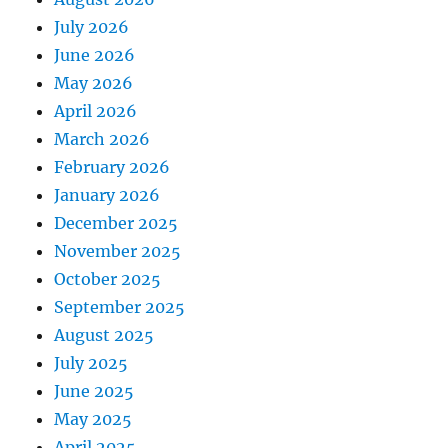
July 2026
June 2026
May 2026
April 2026
March 2026
February 2026
January 2026
December 2025
November 2025
October 2025
September 2025
August 2025
July 2025
June 2025
May 2025
April 2025