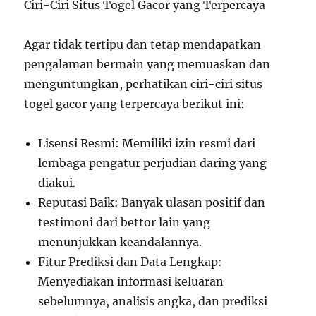
Ciri-Ciri Situs Togel Gacor yang Terpercaya
Agar tidak tertipu dan tetap mendapatkan
pengalaman bermain yang memuaskan dan
menguntungkan, perhatikan ciri-ciri situs
togel gacor yang terpercaya berikut ini:
Lisensi Resmi: Memiliki izin resmi dari
lembaga pengatur perjudian daring yang
diakui.
Reputasi Baik: Banyak ulasan positif dan
testimoni dari bettor lain yang
menunjukkan keandalannya.
Fitur Prediksi dan Data Lengkap:
Menyediakan informasi keluaran
sebelumnya, analisis angka, dan prediksi