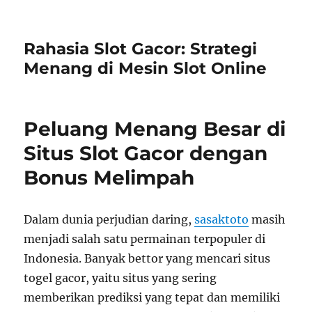
Rahasia Slot Gacor: Strategi
Menang di Mesin Slot Online
Peluang Menang Besar di
Situs Slot Gacor dengan
Bonus Melimpah
Dalam dunia perjudian daring,
sasaktoto
masih
menjadi salah satu permainan terpopuler di
Indonesia. Banyak bettor yang mencari situs
togel gacor, yaitu situs yang sering
memberikan prediksi yang tepat dan memiliki