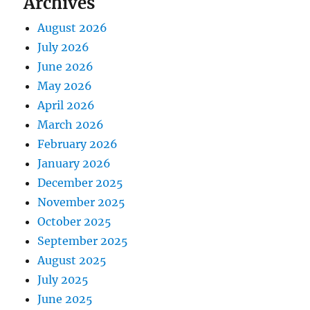
Archives
August 2026
July 2026
June 2026
May 2026
April 2026
March 2026
February 2026
January 2026
December 2025
November 2025
October 2025
September 2025
August 2025
July 2025
June 2025