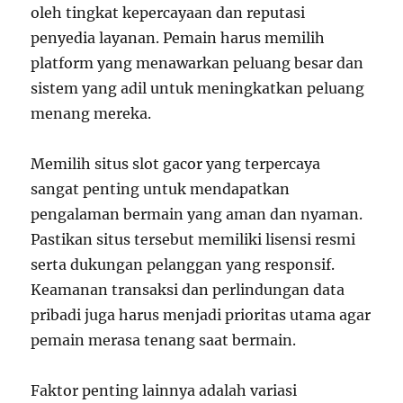
oleh tingkat kepercayaan dan reputasi
penyedia layanan. Pemain harus memilih
platform yang menawarkan peluang besar dan
sistem yang adil untuk meningkatkan peluang
menang mereka.
Memilih situs slot gacor yang terpercaya
sangat penting untuk mendapatkan
pengalaman bermain yang aman dan nyaman.
Pastikan situs tersebut memiliki lisensi resmi
serta dukungan pelanggan yang responsif.
Keamanan transaksi dan perlindungan data
pribadi juga harus menjadi prioritas utama agar
pemain merasa tenang saat bermain.
Faktor penting lainnya adalah variasi