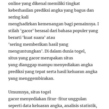
online yang dikenal memiliki tingkat
keberhasilan prediksi angka yang bagus dan
sering kali
menghadirkan kemenangan bagi pemainnya. I
stilah ‘gacor’ berasal dari bahasa populer yang
berarti ‘kuat suara’ atau
‘sering memberikan hasil yang
menguntungkan’. Di dalam dunia togel,
situs yang gacor merupakan situs
yang dianggap mampu menyediakan angka
prediksi yang tepat serta hasil keluaran angka
yang menggembirakan.
Umumnya, situs togel
gacor menyediakan fitur-fitur unggulan
seperti data keluaran angka, analisis statistik,