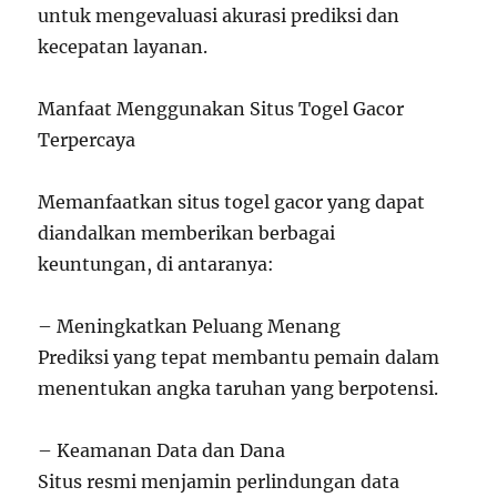
untuk mengevaluasi akurasi prediksi dan
kecepatan layanan.
Manfaat Menggunakan Situs Togel Gacor
Terpercaya
Memanfaatkan situs togel gacor yang dapat
diandalkan memberikan berbagai
keuntungan, di antaranya:
– Meningkatkan Peluang Menang
Prediksi yang tepat membantu pemain dalam
menentukan angka taruhan yang berpotensi.
– Keamanan Data dan Dana
Situs resmi menjamin perlindungan data