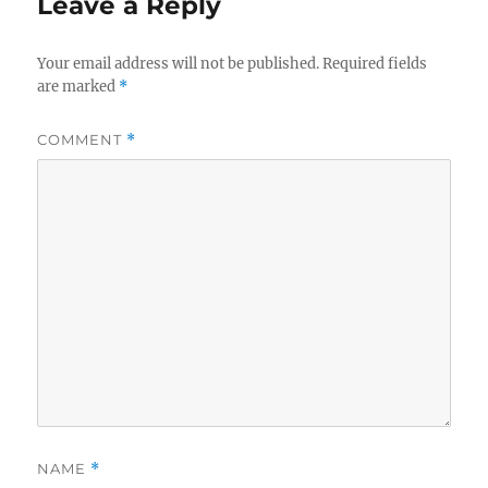
Leave a Reply
Your email address will not be published.
Required fields
are marked
*
COMMENT
*
NAME
*