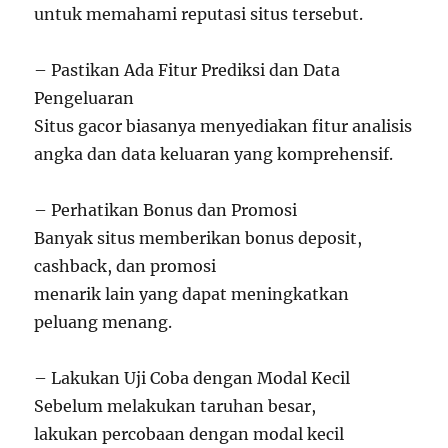
untuk memahami reputasi situs tersebut.
– Pastikan Ada Fitur Prediksi dan Data
Pengeluaran
Situs gacor biasanya menyediakan fitur analisis
angka dan data keluaran yang komprehensif.
– Perhatikan Bonus dan Promosi
Banyak situs memberikan bonus deposit,
cashback, dan promosi
menarik lain yang dapat meningkatkan
peluang menang.
– Lakukan Uji Coba dengan Modal Kecil
Sebelum melakukan taruhan besar,
lakukan percobaan dengan modal kecil