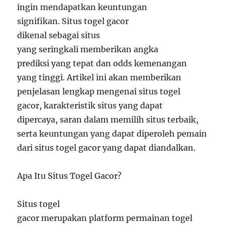
ingin mendapatkan keuntungan
signifikan. Situs togel gacor
dikenal sebagai situs
yang seringkali memberikan angka
prediksi yang tepat dan odds kemenangan
yang tinggi. Artikel ini akan memberikan
penjelasan lengkap mengenai situs togel
gacor, karakteristik situs yang dapat
dipercaya, saran dalam memilih situs terbaik,
serta keuntungan yang dapat diperoleh pemain
dari situs togel gacor yang dapat diandalkan.
Apa Itu Situs Togel Gacor?
Situs togel
gacor merupakan platform permainan togel