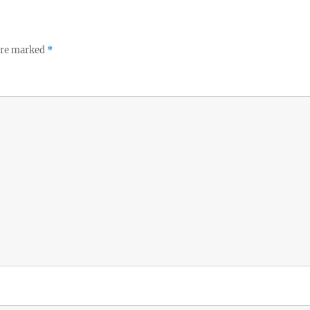
 are marked
*