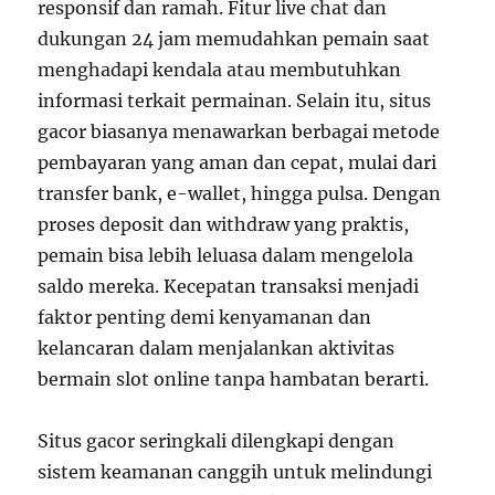
responsif dan ramah. Fitur live chat dan
dukungan 24 jam memudahkan pemain saat
menghadapi kendala atau membutuhkan
informasi terkait permainan. Selain itu, situs
gacor biasanya menawarkan berbagai metode
pembayaran yang aman dan cepat, mulai dari
transfer bank, e-wallet, hingga pulsa. Dengan
proses deposit dan withdraw yang praktis,
pemain bisa lebih leluasa dalam mengelola
saldo mereka. Kecepatan transaksi menjadi
faktor penting demi kenyamanan dan
kelancaran dalam menjalankan aktivitas
bermain slot online tanpa hambatan berarti.
Situs gacor seringkali dilengkapi dengan
sistem keamanan canggih untuk melindungi