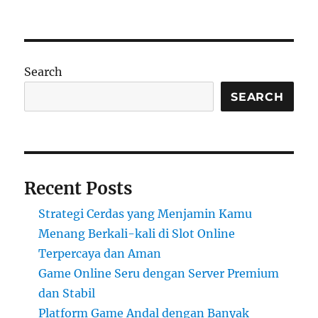
Search
SEARCH
Recent Posts
Strategi Cerdas yang Menjamin Kamu
Menang Berkali-kali di Slot Online
Terpercaya dan Aman
Game Online Seru dengan Server Premium
dan Stabil
Platform Game Andal dengan Banyak