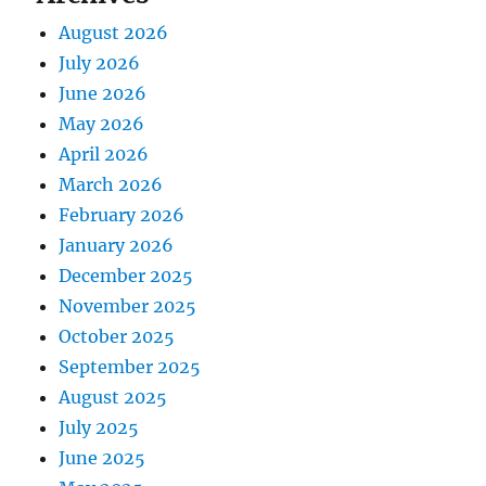
August 2026
July 2026
June 2026
May 2026
April 2026
March 2026
February 2026
January 2026
December 2025
November 2025
October 2025
September 2025
August 2025
July 2025
June 2025