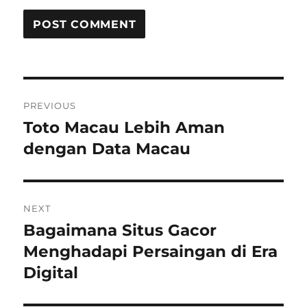
Post
PREVIOUS
navigation
Toto Macau Lebih Aman
Previous
post:
dengan Data Macau
NEXT
Bagaimana Situs Gacor
Next
post:
Menghadapi Persaingan di Era
Digital