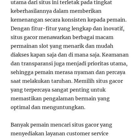
utama dari situs ini terletak pada tingkat
keberhasilannya dalam memberikan
kemenangan secara konsisten kepada pemain.
Dengan fitur-fitur yang lengkap dan inovatif,
situs gacor menawarkan berbagai macam
permainan slot yang menarik dan mudah
diakses kapan saja dan di mana saja. Keamanan
dan transparansi juga menjadi prioritas utama,
sehingga pemain merasa nyaman dan percaya
saat melakukan taruhan. Memilih situs gacor
yang terpercaya sangat penting untuk
memastikan pengalaman bermain yang
optimal dan menguntungkan.
Banyak pemain mencari situs gacor yang
menyediakan layanan customer service