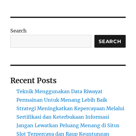
Search
SEARCH
Recent Posts
Teknik Menggunakan Data Riwayat
Permainan Untuk Menang Lebih Baik
Strategi Meningkatkan Kepercayaan Melalui
Sertifikasi dan Keterbukaan Informasi
Jangan Lewatkan Peluang Menang di Situs
Slot Terpercaya dan Raup Keuntungan