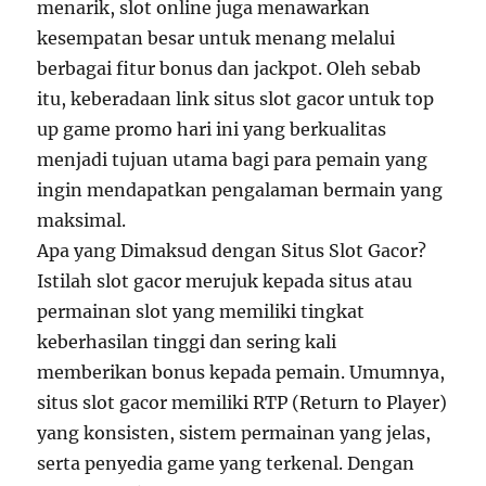
menarik, slot online juga menawarkan
kesempatan besar untuk menang melalui
berbagai fitur bonus dan jackpot. Oleh sebab
itu, keberadaan link situs slot gacor untuk top
up game promo hari ini yang berkualitas
menjadi tujuan utama bagi para pemain yang
ingin mendapatkan pengalaman bermain yang
maksimal.
Apa yang Dimaksud dengan Situs Slot Gacor?
Istilah slot gacor merujuk kepada situs atau
permainan slot yang memiliki tingkat
keberhasilan tinggi dan sering kali
memberikan bonus kepada pemain. Umumnya,
situs slot gacor memiliki RTP (Return to Player)
yang konsisten, sistem permainan yang jelas,
serta penyedia game yang terkenal. Dengan