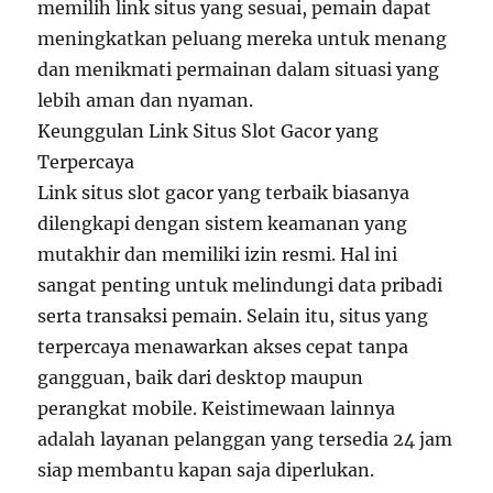
memilih link situs yang sesuai, pemain dapat
meningkatkan peluang mereka untuk menang
dan menikmati permainan dalam situasi yang
lebih aman dan nyaman.
Keunggulan Link Situs Slot Gacor yang
Terpercaya
Link situs slot gacor yang terbaik biasanya
dilengkapi dengan sistem keamanan yang
mutakhir dan memiliki izin resmi. Hal ini
sangat penting untuk melindungi data pribadi
serta transaksi pemain. Selain itu, situs yang
terpercaya menawarkan akses cepat tanpa
gangguan, baik dari desktop maupun
perangkat mobile. Keistimewaan lainnya
adalah layanan pelanggan yang tersedia 24 jam
siap membantu kapan saja diperlukan.