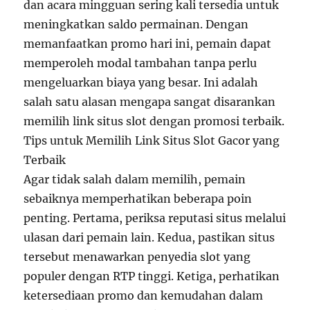
dan acara mingguan sering kali tersedia untuk
meningkatkan saldo permainan. Dengan
memanfaatkan promo hari ini, pemain dapat
memperoleh modal tambahan tanpa perlu
mengeluarkan biaya yang besar. Ini adalah
salah satu alasan mengapa sangat disarankan
memilih link situs slot dengan promosi terbaik.
Tips untuk Memilih Link Situs Slot Gacor yang
Terbaik
Agar tidak salah dalam memilih, pemain
sebaiknya memperhatikan beberapa poin
penting. Pertama, periksa reputasi situs melalui
ulasan dari pemain lain. Kedua, pastikan situs
tersebut menawarkan penyedia slot yang
populer dengan RTP tinggi. Ketiga, perhatikan
ketersediaan promo dan kemudahan dalam