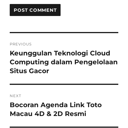
Post
PREVIOUS
navigation
Keunggulan Teknologi Cloud
Previous
post:
Computing dalam Pengelolaan
Situs Gacor
NEXT
Bocoran Agenda Link Toto
Next
post:
Macau 4D & 2D Resmi