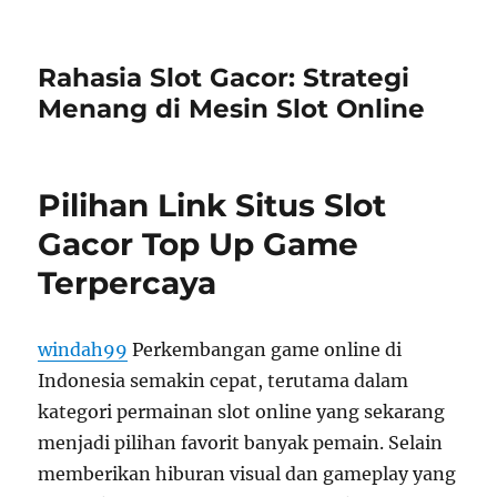
Rahasia Slot Gacor: Strategi
Menang di Mesin Slot Online
Pilihan Link Situs Slot
Gacor Top Up Game
Terpercaya
windah99
Perkembangan game online di
Indonesia semakin cepat, terutama dalam
kategori permainan slot online yang sekarang
menjadi pilihan favorit banyak pemain. Selain
memberikan hiburan visual dan gameplay yang