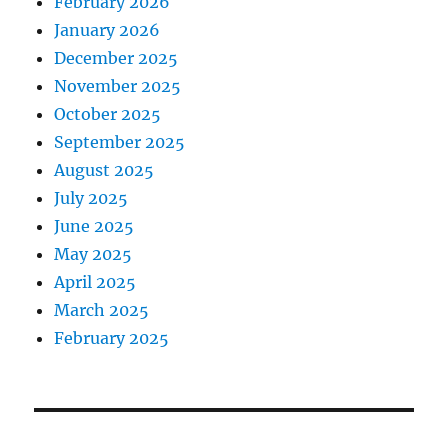
February 2026
January 2026
December 2025
November 2025
October 2025
September 2025
August 2025
July 2025
June 2025
May 2025
April 2025
March 2025
February 2025