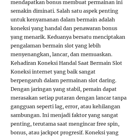
mendapatkan bonus membuat permainan ini
semakin diminati. Salah satu aspek penting
untuk kenyamanan dalam bermain adalah
koneksi yang handal dan penawaran bonus
yang menarik. Keduanya bersatu menciptakan
pengalaman bermain slot yang lebih
menyenangkan, lancar, dan memuaskan.
Kehadiran Koneksi Handal Saat Bermain Slot
Koneksi internet yang baik sangat
berpengaruh dalam permainan slot daring.
Dengan jaringan yang stabil, pemain dapat
merasakan setiap putaran dengan lancar tanpa
gangguan seperti lag, error, atau kehilangan
sambungan. Ini menjadi faktor yang sangat
penting, terutama saat mengincar free spin,
bonus, atau jackpot progresif. Koneksi yang