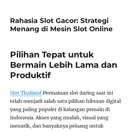
Rahasia Slot Gacor: Strategi
Menang di Mesin Slot Online
Pilihan Tepat untuk
Bermain Lebih Lama dan
Produktif
Slot Thailand
Permainan slot daring saat ini
telah menjadi salah satu pilihan hiburan digital
yang paling populer di kalangan pemain di
Indonesia. Akses yang mudah, visual yang
menarik, dan banyaknya peluang untuk