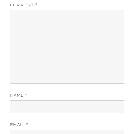
COMMENT
*
NAME
*
EMAIL
*