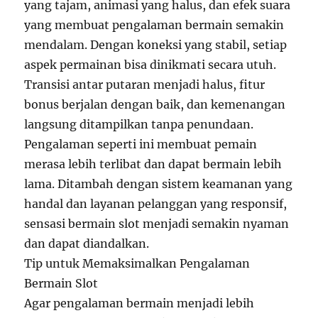
yang tajam, animasi yang halus, dan efek suara
yang membuat pengalaman bermain semakin
mendalam. Dengan koneksi yang stabil, setiap
aspek permainan bisa dinikmati secara utuh.
Transisi antar putaran menjadi halus, fitur
bonus berjalan dengan baik, dan kemenangan
langsung ditampilkan tanpa penundaan.
Pengalaman seperti ini membuat pemain
merasa lebih terlibat dan dapat bermain lebih
lama. Ditambah dengan sistem keamanan yang
handal dan layanan pelanggan yang responsif,
sensasi bermain slot menjadi semakin nyaman
dan dapat diandalkan.
Tip untuk Memaksimalkan Pengalaman
Bermain Slot
Agar pengalaman bermain menjadi lebih