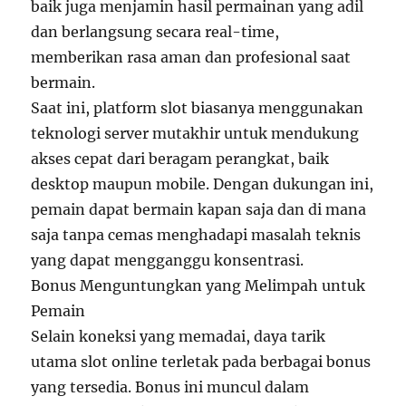
baik juga menjamin hasil permainan yang adil
dan berlangsung secara real-time,
memberikan rasa aman dan profesional saat
bermain.
Saat ini, platform slot biasanya menggunakan
teknologi server mutakhir untuk mendukung
akses cepat dari beragam perangkat, baik
desktop maupun mobile. Dengan dukungan ini,
pemain dapat bermain kapan saja dan di mana
saja tanpa cemas menghadapi masalah teknis
yang dapat mengganggu konsentrasi.
Bonus Menguntungkan yang Melimpah untuk
Pemain
Selain koneksi yang memadai, daya tarik
utama slot online terletak pada berbagai bonus
yang tersedia. Bonus ini muncul dalam