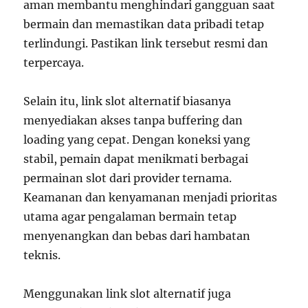
aman membantu menghindari gangguan saat
bermain dan memastikan data pribadi tetap
terlindungi. Pastikan link tersebut resmi dan
terpercaya.
Selain itu, link slot alternatif biasanya
menyediakan akses tanpa buffering dan
loading yang cepat. Dengan koneksi yang
stabil, pemain dapat menikmati berbagai
permainan slot dari provider ternama.
Keamanan dan kenyamanan menjadi prioritas
utama agar pengalaman bermain tetap
menyenangkan dan bebas dari hambatan
teknis.
Menggunakan link slot alternatif juga