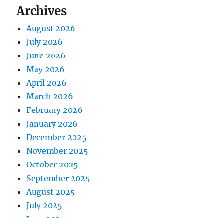
Archives
August 2026
July 2026
June 2026
May 2026
April 2026
March 2026
February 2026
January 2026
December 2025
November 2025
October 2025
September 2025
August 2025
July 2025