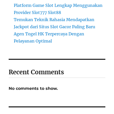
Platform Game Slot Lengkap Menggunakan
Provider Slot777 Slot88
Temukan Teknik Rahasia Mendapatkan
Jackpot dari Situs Slot Gacor Paling Baru
Agen Togel HK Terpercaya Dengan
Pelayanan Optimal
Recent Comments
No comments to show.