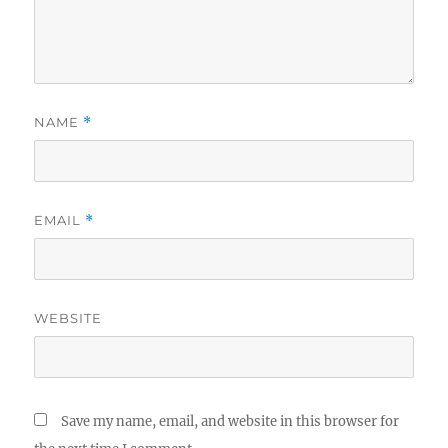
NAME
*
EMAIL
*
WEBSITE
Save my name, email, and website in this browser for