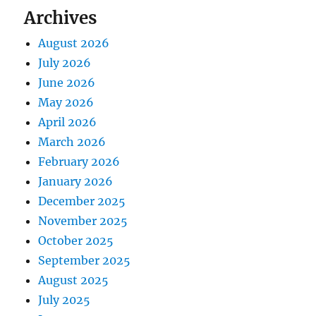
Archives
August 2026
July 2026
June 2026
May 2026
April 2026
March 2026
February 2026
January 2026
December 2025
November 2025
October 2025
September 2025
August 2025
July 2025