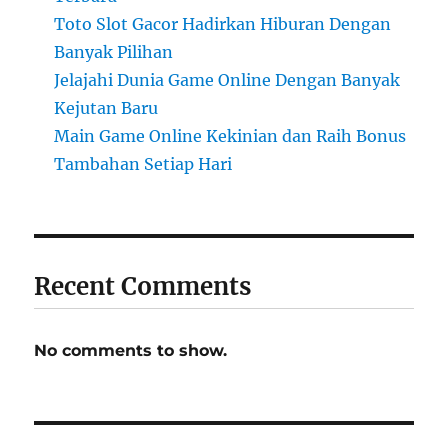
Toto Slot Gacor Hadirkan Hiburan Dengan
Banyak Pilihan
Jelajahi Dunia Game Online Dengan Banyak
Kejutan Baru
Main Game Online Kekinian dan Raih Bonus
Tambahan Setiap Hari
Recent Comments
No comments to show.