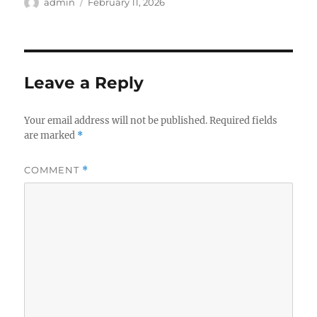
Author
Posted
admin
February 11, 2026
on
Leave a Reply
Your email address will not be published.
Required fields
are marked
*
COMMENT
*