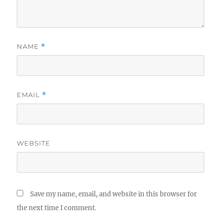
NAME
*
EMAIL
*
WEBSITE
Save my name, email, and website in this browser for
the next time I comment.