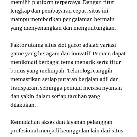
memilih platform terpercaya. Dengan fitur
lengkap dan pembayaran cepat, situs ini
mampu memberikan pengalaman bermain
yang menyenangkan dan menguntungkan.
Faktor utama situs slot gacor adalah variasi
game yang beragam dan inovatif. Pemain dapat
menikmati berbagai tema menarik serta fitur
bonus yang melimpah. Teknologi canggih
memastikan setiap putaran berjalan adil dan
transparan, sehingga pemain merasa nyaman
dan yakin dalam setiap taruhan yang
dilakukan.
Kemudahan akses dan layanan pelanggan
profesional menjadi keunggulan lain dari situs