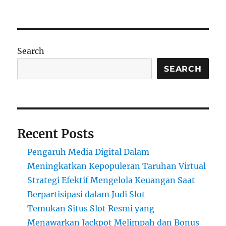
Search
SEARCH
Recent Posts
Pengaruh Media Digital Dalam
Meningkatkan Kepopuleran Taruhan Virtual
Strategi Efektif Mengelola Keuangan Saat
Berpartisipasi dalam Judi Slot
Temukan Situs Slot Resmi yang
Menawarkan Jackpot Melimpah dan Bonus