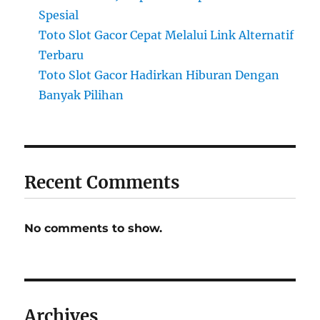
Spesial
Toto Slot Gacor Cepat Melalui Link Alternatif
Terbaru
Toto Slot Gacor Hadirkan Hiburan Dengan
Banyak Pilihan
Recent Comments
No comments to show.
Archives