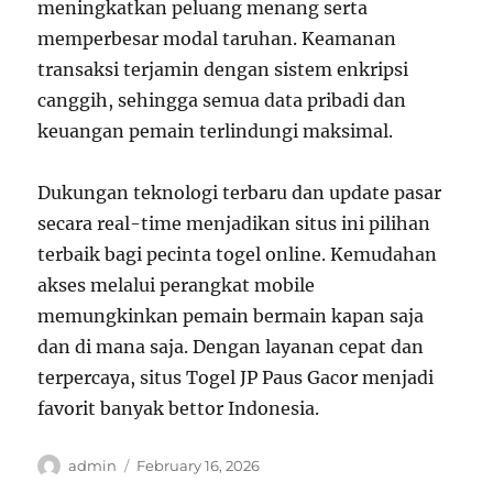
meningkatkan peluang menang serta
memperbesar modal taruhan. Keamanan
transaksi terjamin dengan sistem enkripsi
canggih, sehingga semua data pribadi dan
keuangan pemain terlindungi maksimal.
Dukungan teknologi terbaru dan update pasar
secara real-time menjadikan situs ini pilihan
terbaik bagi pecinta togel online. Kemudahan
akses melalui perangkat mobile
memungkinkan pemain bermain kapan saja
dan di mana saja. Dengan layanan cepat dan
terpercaya, situs Togel JP Paus Gacor menjadi
favorit banyak bettor Indonesia.
Author
Posted
admin
February 16, 2026
on