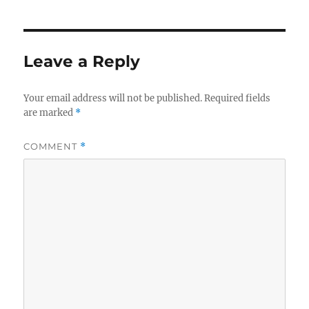
Leave a Reply
Your email address will not be published.
Required fields
are marked
*
COMMENT
*