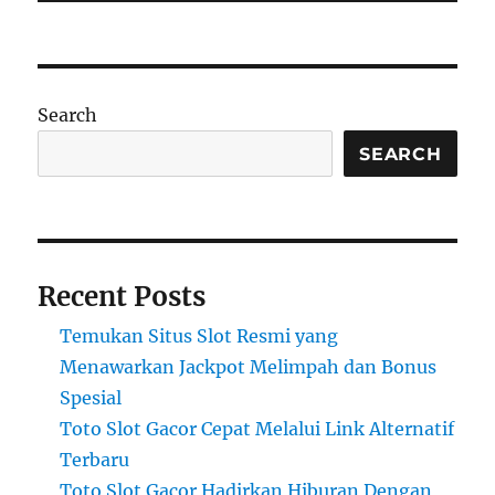
Search
SEARCH
Recent Posts
Temukan Situs Slot Resmi yang
Menawarkan Jackpot Melimpah dan Bonus
Spesial
Toto Slot Gacor Cepat Melalui Link Alternatif
Terbaru
Toto Slot Gacor Hadirkan Hiburan Dengan