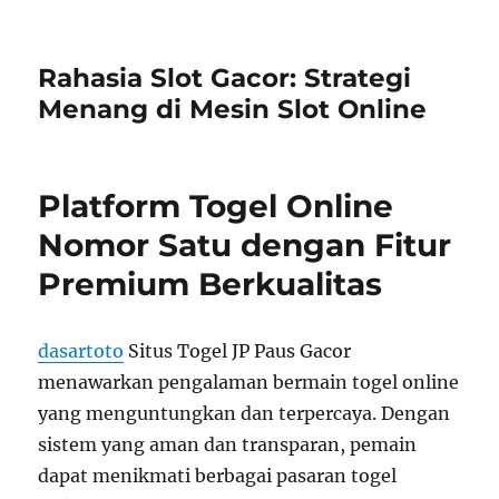
Rahasia Slot Gacor: Strategi
Menang di Mesin Slot Online
Platform Togel Online
Nomor Satu dengan Fitur
Premium Berkualitas
dasartoto
Situs Togel JP Paus Gacor
menawarkan pengalaman bermain togel online
yang menguntungkan dan terpercaya. Dengan
sistem yang aman dan transparan, pemain
dapat menikmati berbagai pasaran togel