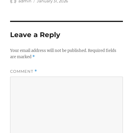
Author
Posted
admin
January 31, 2026
on
Leave a Reply
Your email address will not be published.
Required fields
are marked
*
COMMENT
*