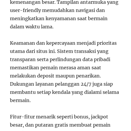
kemenangan besar. Tampilan antarmuka yang
user-friendly memudahkan navigasi dan
meningkatkan kenyamanan saat bermain
dalam waktu lama.
Keamanan dan kepercayaan menjadi prioritas
utama dari situs ini. Sistem transaksi yang
transparan serta perlindungan data pribadi
memastikan pemain merasa aman saat
melakukan deposit maupun penarikan.
Dukungan layanan pelanggan 24/7 juga siap
membantu setiap kendala yang dialami selama
bermain.
Fitur-fitur menarik seperti bonus, jackpot
besar, dan putaran gratis membuat pemain