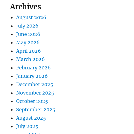
Archives
August 2026
July 2026
June 2026
May 2026
April 2026
March 2026
February 2026
January 2026
December 2025
November 2025
October 2025
September 2025
August 2025
July 2025