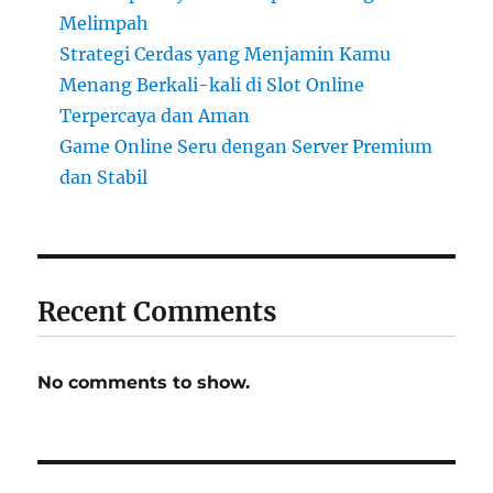
Melimpah
Strategi Cerdas yang Menjamin Kamu
Menang Berkali-kali di Slot Online
Terpercaya dan Aman
Game Online Seru dengan Server Premium
dan Stabil
Recent Comments
No comments to show.