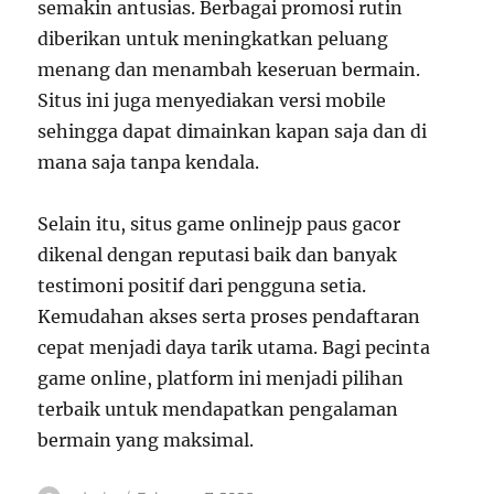
semakin antusias. Berbagai promosi rutin
diberikan untuk meningkatkan peluang
menang dan menambah keseruan bermain.
Situs ini juga menyediakan versi mobile
sehingga dapat dimainkan kapan saja dan di
mana saja tanpa kendala.
Selain itu, situs game onlinejp paus gacor
dikenal dengan reputasi baik dan banyak
testimoni positif dari pengguna setia.
Kemudahan akses serta proses pendaftaran
cepat menjadi daya tarik utama. Bagi pecinta
game online, platform ini menjadi pilihan
terbaik untuk mendapatkan pengalaman
bermain yang maksimal.