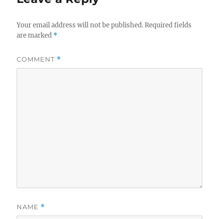
Your email address will not be published.
Required fields
are marked
*
COMMENT
*
NAME
*