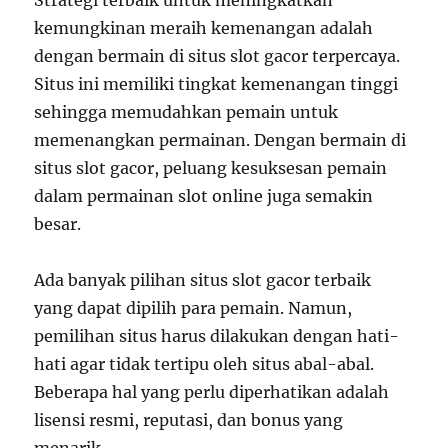
Strategi terbaik untuk meningkatkan
kemungkinan meraih kemenangan adalah
dengan bermain di situs slot gacor terpercaya.
Situs ini memiliki tingkat kemenangan tinggi
sehingga memudahkan pemain untuk
memenangkan permainan. Dengan bermain di
situs slot gacor, peluang kesuksesan pemain
dalam permainan slot online juga semakin
besar.
Ada banyak pilihan situs slot gacor terbaik
yang dapat dipilih para pemain. Namun,
pemilihan situs harus dilakukan dengan hati-
hati agar tidak tertipu oleh situs abal-abal.
Beberapa hal yang perlu diperhatikan adalah
lisensi resmi, reputasi, dan bonus yang