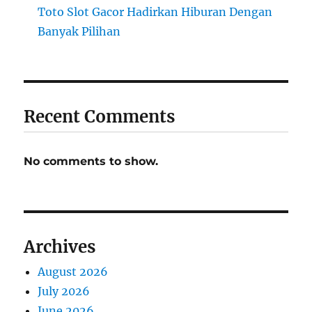
Toto Slot Gacor Hadirkan Hiburan Dengan
Banyak Pilihan
Recent Comments
No comments to show.
Archives
August 2026
July 2026
June 2026