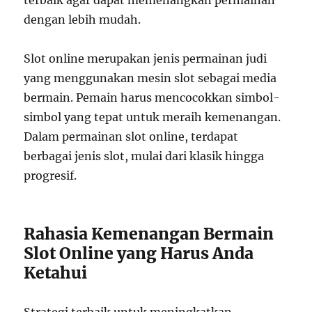
terbaik agar dapat memenangkan permainan
dengan lebih mudah.
Slot online merupakan jenis permainan judi
yang menggunakan mesin slot sebagai media
bermain. Pemain harus mencocokkan simbol-
simbol yang tepat untuk meraih kemenangan.
Dalam permainan slot online, terdapat
berbagai jenis slot, mulai dari klasik hingga
progresif.
Rahasia Kemenangan Bermain
Slot Online yang Harus Anda
Ketahui