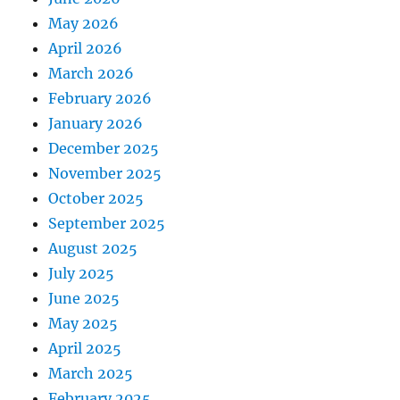
May 2026
April 2026
March 2026
February 2026
January 2026
December 2025
November 2025
October 2025
September 2025
August 2025
July 2025
June 2025
May 2025
April 2025
March 2025
February 2025