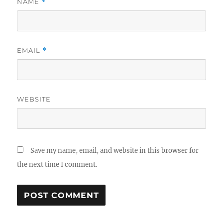
NAME
*
EMAIL
*
WEBSITE
Save my name, email, and website in this browser for
the next time I comment.