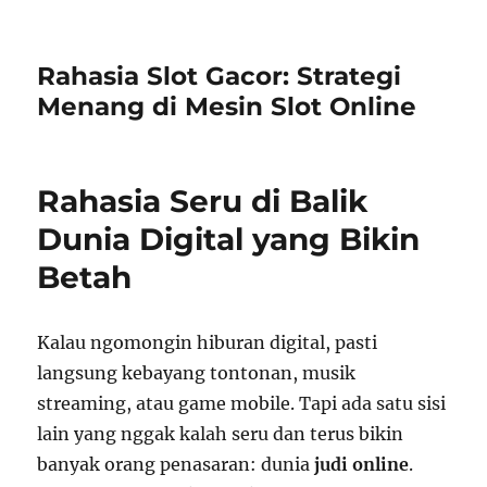
Rahasia Slot Gacor: Strategi
Menang di Mesin Slot Online
Rahasia Seru di Balik
Dunia Digital yang Bikin
Betah
Kalau ngomongin hiburan digital, pasti
langsung kebayang tontonan, musik
streaming, atau game mobile. Tapi ada satu sisi
lain yang nggak kalah seru dan terus bikin
banyak orang penasaran: dunia
judi online
.