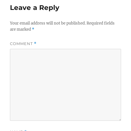
Leave a Reply
Your email address will not be published.
Required fields
are marked
*
COMMENT
*