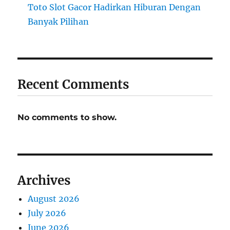
Toto Slot Gacor Hadirkan Hiburan Dengan
Banyak Pilihan
Recent Comments
No comments to show.
Archives
August 2026
July 2026
June 2026