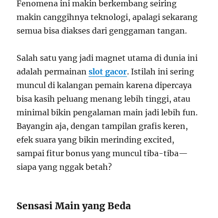
Fenomena ini makin berkembang seiring
makin canggihnya teknologi, apalagi sekarang
semua bisa diakses dari genggaman tangan.
Salah satu yang jadi magnet utama di dunia ini
adalah permainan
slot gacor
. Istilah ini sering
muncul di kalangan pemain karena dipercaya
bisa kasih peluang menang lebih tinggi, atau
minimal bikin pengalaman main jadi lebih fun.
Bayangin aja, dengan tampilan grafis keren,
efek suara yang bikin merinding excited,
sampai fitur bonus yang muncul tiba-tiba—
siapa yang nggak betah?
Sensasi Main yang Beda