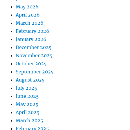
May 2026
April 2026
March 2026
February 2026
January 2026
December 2025
November 2025
October 2025
September 2025
August 2025
July 2025
June 2025
May 2025
April 2025
March 2025
February 2025