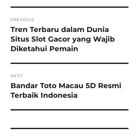
Post
PREVIOUS
navigation
Tren Terbaru dalam Dunia
Previous
post:
Situs Slot Gacor yang Wajib
Diketahui Pemain
NEXT
Bandar Toto Macau 5D Resmi
Next
post:
Terbaik Indonesia