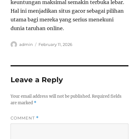
keuntungan maksimal semakin terbuka lebar.
Hal ini menjadikan situs gacor sebagai pilihan
utama bagi mereka yang serius menekuni
dunia taruhan online.
Author
Posted
admin
February 11, 2026
on
Leave a Reply
Your email address will not be published.
Required fields
are marked
*
COMMENT
*