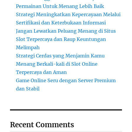
Permainan Untuk Menang Lebih Baik
Strategi Meningkatkan Kepercayaan Melalui
Sertifikasi dan Keterbukaan Informasi
Jangan Lewatkan Peluang Menang di Situs
Slot Terpercaya dan Raup Keuntungan
Melimpah
Strategi Cerdas yang Menjamin Kamu
Menang Berkali-kali di Slot Online
Terpercaya dan Aman
Game Online Seru dengan Server Premium
dan Stabil
Recent Comments