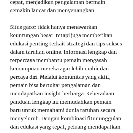
cepat, menjadikan pengalaman bermain
semakin lancar dan menyenangkan.
Situs gacor tidak hanya menawarkan
keuntungan besar, tetapi juga memberikan
edukasi penting terkait strategi dan tips sukses
dalam taruhan online. Informasi lengkap dan
terpercaya membantu pemain mengasah
kemampuan mereka agar lebih mahir dan
percaya diri. Melalui komunitas yang aktif,
pemain bisa bertukar pengalaman dan
mendapatkan insight berharga. Keberadaan
panduan lengkap ini memudahkan pemain
baru untuk memahami dunia taruhan secara
menyeluruh. Dengan kombinasi fitur unggulan
dan edukasi yang tepat, peluang mendapatkan