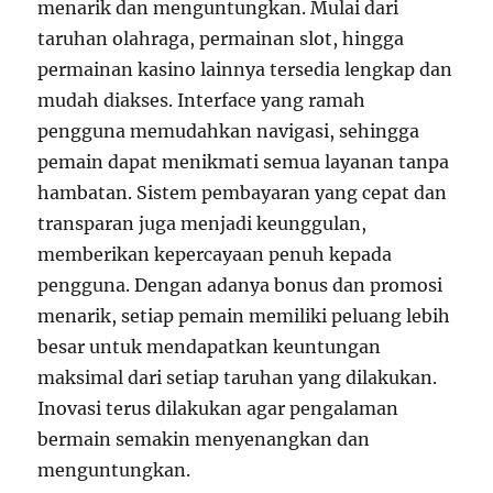
menarik dan menguntungkan. Mulai dari
taruhan olahraga, permainan slot, hingga
permainan kasino lainnya tersedia lengkap dan
mudah diakses. Interface yang ramah
pengguna memudahkan navigasi, sehingga
pemain dapat menikmati semua layanan tanpa
hambatan. Sistem pembayaran yang cepat dan
transparan juga menjadi keunggulan,
memberikan kepercayaan penuh kepada
pengguna. Dengan adanya bonus dan promosi
menarik, setiap pemain memiliki peluang lebih
besar untuk mendapatkan keuntungan
maksimal dari setiap taruhan yang dilakukan.
Inovasi terus dilakukan agar pengalaman
bermain semakin menyenangkan dan
menguntungkan.