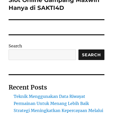
Slot Online Gampang Maxwin
post:
Hanya di SAKTI4D
Search
SEARCH
Recent Posts
Teknik Menggunakan Data Riwayat
Permainan Untuk Menang Lebih Baik
Strategi Meningkatkan Kepercayaan Melalui