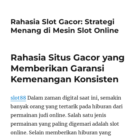
Rahasia Slot Gacor: Strategi
Menang di Mesin Slot Online
Rahasia Situs Gacor yang
Memberikan Garansi
Kemenangan Konsisten
slot88
Dalam zaman digital saat ini, semakin
banyak orang yang tertarik pada hiburan dari
permainan judi online. Salah satu jenis
permainan yang paling digemari adalah slot
online. Selain memberikan hiburan yang