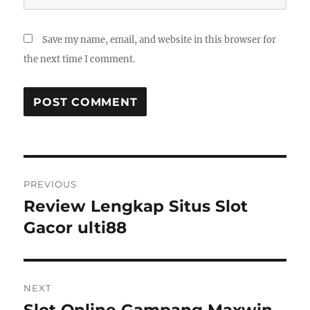
Save my name, email, and website in this browser for
the next time I comment.
Post
PREVIOUS
navigation
Review Lengkap Situs Slot
Previous
post:
Gacor ulti88
NEXT
Next