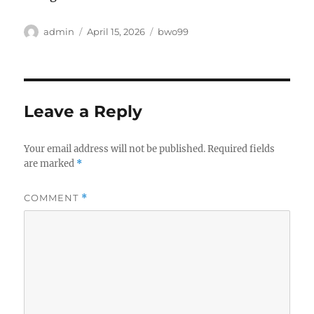
Author
Posted
Tags
admin
April 15, 2026
bwo99
on
Leave a Reply
Your email address will not be published.
Required fields
are marked
*
COMMENT
*