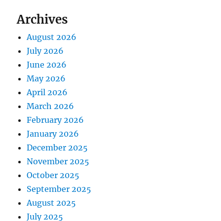
Archives
August 2026
July 2026
June 2026
May 2026
April 2026
March 2026
February 2026
January 2026
December 2025
November 2025
October 2025
September 2025
August 2025
July 2025