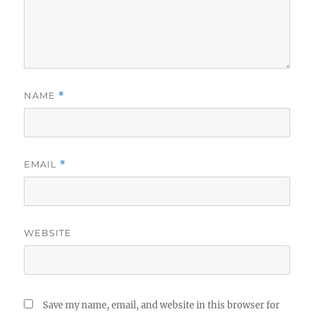
NAME
*
EMAIL
*
WEBSITE
Save my name, email, and website in this browser for