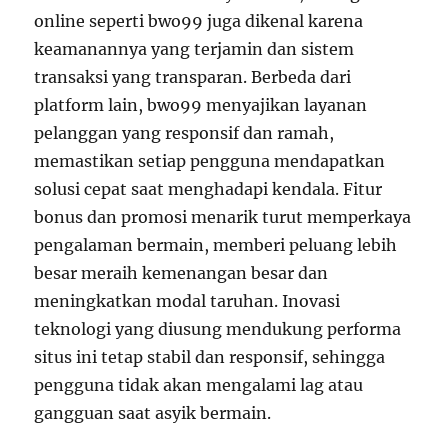
online seperti bwo99 juga dikenal karena
keamanannya yang terjamin dan sistem
transaksi yang transparan. Berbeda dari
platform lain, bwo99 menyajikan layanan
pelanggan yang responsif dan ramah,
memastikan setiap pengguna mendapatkan
solusi cepat saat menghadapi kendala. Fitur
bonus dan promosi menarik turut memperkaya
pengalaman bermain, memberi peluang lebih
besar meraih kemenangan besar dan
meningkatkan modal taruhan. Inovasi
teknologi yang diusung mendukung performa
situs ini tetap stabil dan responsif, sehingga
pengguna tidak akan mengalami lag atau
gangguan saat asyik bermain.