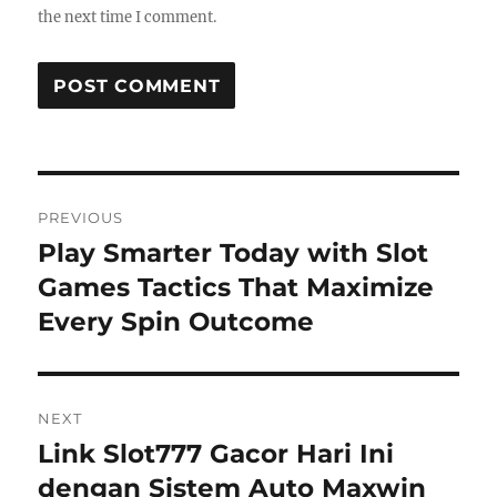
the next time I comment.
Post
PREVIOUS
navigation
Play Smarter Today with Slot
Previous
post:
Games Tactics That Maximize
Every Spin Outcome
NEXT
Link Slot777 Gacor Hari Ini
Next
post:
dengan Sistem Auto Maxwin