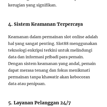
kerugian yang signifikan.
4. Sistem Keamanan Terpercaya
Keamanan dalam permainan slot online adalah
hal yang sangat penting. Slot88 menggunakan
teknologi enkripsi terkini untuk melindungi
data dan informasi pribadi para pemain.
Dengan sistem keamanan yang andal, pemain
dapat merasa tenang dan fokus menikmati
permainan tanpa khawatir akan kebocoran
data atau penipuan.
5. Layanan Pelanggan 24/7