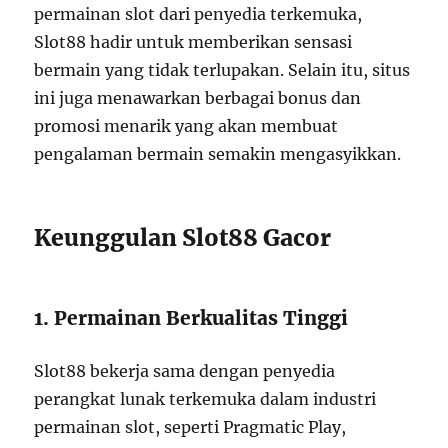
permainan slot dari penyedia terkemuka,
Slot88 hadir untuk memberikan sensasi
bermain yang tidak terlupakan. Selain itu, situs
ini juga menawarkan berbagai bonus dan
promosi menarik yang akan membuat
pengalaman bermain semakin mengasyikkan.
Keunggulan Slot88 Gacor
1. Permainan Berkualitas Tinggi
Slot88 bekerja sama dengan penyedia
perangkat lunak terkemuka dalam industri
permainan slot, seperti Pragmatic Play,