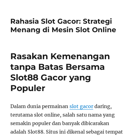
Rahasia Slot Gacor: Strategi
Menang di Mesin Slot Online
Rasakan Kemenangan
tanpa Batas Bersama
Slot88 Gacor yang
Populer
Dalam dunia permainan
slot gacor
daring,
terutama slot online, salah satu nama yang
semakin populer dan banyak dibicarakan
adalah Slot88. Situs ini dikenal sebagai tempat