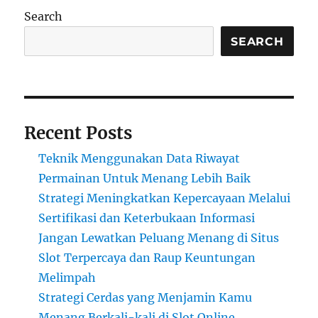
Search
SEARCH
Recent Posts
Teknik Menggunakan Data Riwayat
Permainan Untuk Menang Lebih Baik
Strategi Meningkatkan Kepercayaan Melalui
Sertifikasi dan Keterbukaan Informasi
Jangan Lewatkan Peluang Menang di Situs
Slot Terpercaya dan Raup Keuntungan
Melimpah
Strategi Cerdas yang Menjamin Kamu
Menang Berkali-kali di Slot Online