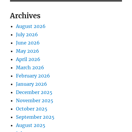
Archives
August 2026
July 2026
June 2026
May 2026
April 2026
March 2026
February 2026
January 2026
December 2025
November 2025
October 2025
September 2025
August 2025