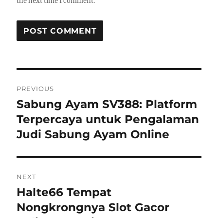
the next time I comment.
Post
PREVIOUS
navigation
Sabung Ayam SV388: Platform
Previous
post:
Terpercaya untuk Pengalaman
Judi Sabung Ayam Online
NEXT
Halte66 Tempat
Next
post:
Nongkrongnya Slot Gacor