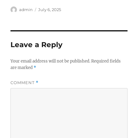
Author
Posted
admin
July 6, 2025
on
Leave a Reply
Your email address will not be published.
Required fields
are marked
*
COMMENT
*