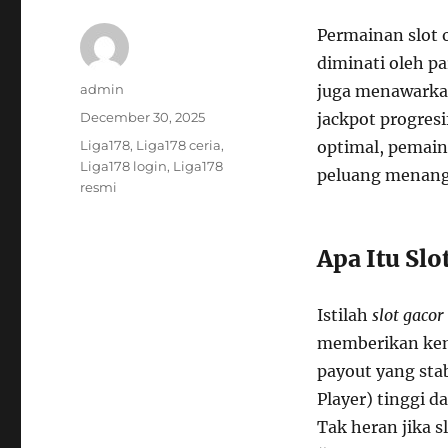
Permainan slot o
diminati oleh p
Author
admin
juga menawarkan
Posted
December 30, 2025
jackpot progre
on
Tags
Liga178
,
Liga178 ceria
,
optimal, pemain
Liga178 login
,
Liga178
peluang menang
resmi
Apa Itu Sl
Istilah
slot gacor
memberikan kem
payout yang stab
Player) tinggi d
Tak heran jika s