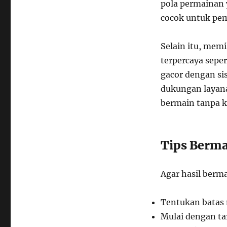
pola permainan 
cocok untuk pe
Selain itu, memi
terpercaya seper
gacor dengan si
dukungan layana
bermain tanpa 
Tips Berma
Agar hasil berma
Tentukan batas
Mulai dengan ta