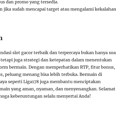
s dan promo yang tersedia.
n jika sudah mencapai target atau mengalami kekalaha
n
dasi slot gacor terbaik dan terpercaya bukan hanya soa
tetapi juga strategi dan ketepatan dalam menentukan
form bermain. Dengan memperhatikan RTP, fitur bonus,
us, peluang menang bisa lebih terbuka. Bermain di
caya seperti Liga178 juga membantu menciptakan
main yang aman, nyaman, dan menyenangkan. Selamat
moga keberuntungan selalu menyertai Anda!