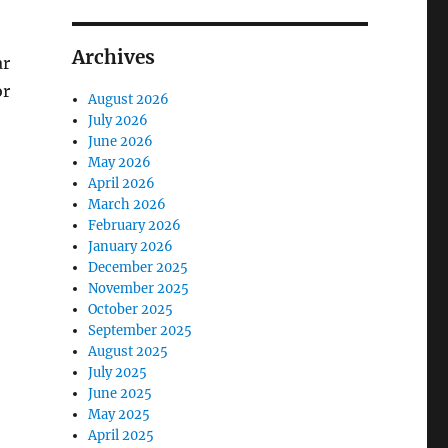
Archives
ar
or
August 2026
July 2026
June 2026
May 2026
April 2026
March 2026
February 2026
January 2026
December 2025
November 2025
October 2025
September 2025
August 2025
July 2025
June 2025
May 2025
April 2025