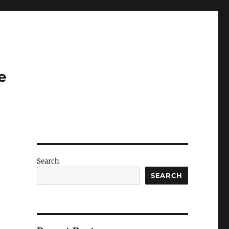
e
Search
SEARCH