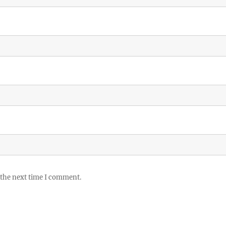
 the next time I comment.