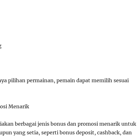
g
a pilihan permainan, pemain dapat memilih sesuai
osi Menarik
akan berbagai jenis bonus dan promosi menarik untuk
pun yang setia, seperti bonus deposit, cashback, dan