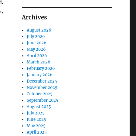
d.
s,
Archives
August 2026
July 2026
June 2026
May 2026
April 2026
i
March 2026
February 2026
January 2026
December 2025
November 2025
October 2025
September 2025
August 2025
July 2025
June 2025
May 2025
April 2025