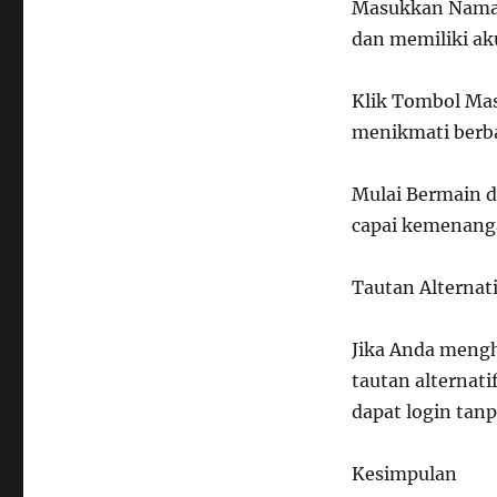
Masukkan Nama 
dan memiliki ak
Klik Tombol Mas
menikmati berba
Mulai Bermain d
capai kemenanga
Tautan Alternat
Jika Anda mengh
tautan alternati
dapat login tan
Kesimpulan