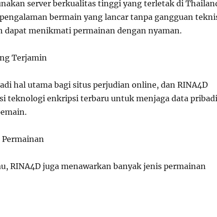
kan server berkualitas tinggi yang terletak di Thailan
pengalaman bermain yang lancar tanpa gangguan tekni
n dapat menikmati permainan dengan nyaman.
ang Terjamin
i hal utama bagi situs perjudian online, dan RINA4D
i teknologi enkripsi terbaru untuk menjaga data pribad
pemain.
n Permainan
au, RINA4D juga menawarkan banyak jenis permainan