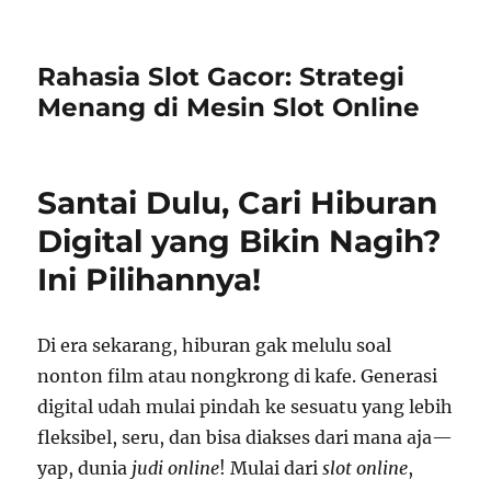
Rahasia Slot Gacor: Strategi
Menang di Mesin Slot Online
Santai Dulu, Cari Hiburan
Digital yang Bikin Nagih?
Ini Pilihannya!
Di era sekarang, hiburan gak melulu soal
nonton film atau nongkrong di kafe. Generasi
digital udah mulai pindah ke sesuatu yang lebih
fleksibel, seru, dan bisa diakses dari mana aja—
yap, dunia
judi online
! Mulai dari
slot online
,