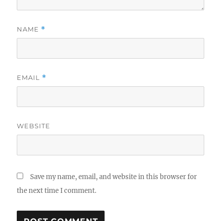
NAME
*
EMAIL
*
WEBSITE
Save my name, email, and website in this browser for
the next time I comment.