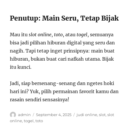
Penutup: Main Seru, Tetap Bijak
Mau itu
slot online
,
toto
, atau
togel
, semuanya
bisa jadi pilihan hiburan digital yang seru dan
nagih. Tapi tetap inget prinsipnya: main buat
hiburan, bukan buat cari nafkah utama. Bijak
itu kunci.
Jadi, siap bersenang-senang dan ngetes hoki
hari ini? Yuk, pilih permainan favorit kamu dan
rasain sendiri sensasinya!
Author
Posted
Tags
admin
September 4, 2025
judi online
,
slot
,
slot
on
online
,
togel
,
toto