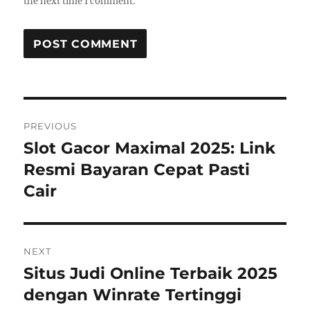
the next time I comment.
Post
PREVIOUS
navigation
Slot Gacor Maximal 2025: Link
Previous
post:
Resmi Bayaran Cepat Pasti
Cair
NEXT
Situs Judi Online Terbaik 2025
Next
post:
dengan Winrate Tertinggi