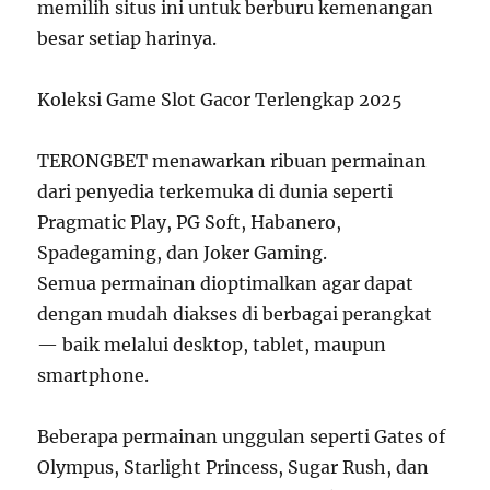
memilih situs ini untuk berburu kemenangan
besar setiap harinya.
Koleksi Game Slot Gacor Terlengkap 2025
TERONGBET menawarkan ribuan permainan
dari penyedia terkemuka di dunia seperti
Pragmatic Play, PG Soft, Habanero,
Spadegaming, dan Joker Gaming.
Semua permainan dioptimalkan agar dapat
dengan mudah diakses di berbagai perangkat
— baik melalui desktop, tablet, maupun
smartphone.
Beberapa permainan unggulan seperti Gates of
Olympus, Starlight Princess, Sugar Rush, dan