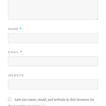
NAME
*
EMAIL
*
WEBSITE
Save my name, email, and website in this browser for