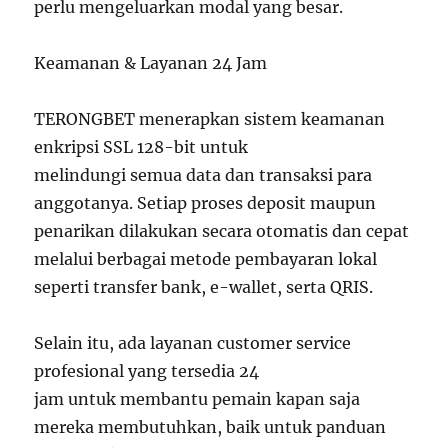
perlu mengeluarkan modal yang besar.
Keamanan & Layanan 24 Jam
TERONGBET menerapkan sistem keamanan
enkripsi SSL 128-bit untuk
melindungi semua data dan transaksi para
anggotanya. Setiap proses deposit maupun
penarikan dilakukan secara otomatis dan cepat
melalui berbagai metode pembayaran lokal
seperti transfer bank, e-wallet, serta QRIS.
Selain itu, ada layanan customer service
profesional yang tersedia 24
jam untuk membantu pemain kapan saja
mereka membutuhkan, baik untuk panduan