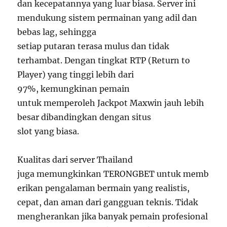
dan kecepatannya yang luar biasa. Server ini
mendukung sistem permainan yang adil dan
bebas lag, sehingga
setiap putaran terasa mulus dan tidak
terhambat. Dengan tingkat RTP (Return to
Player) yang tinggi lebih dari
97%, kemungkinan pemain
untuk memperoleh Jackpot Maxwin jauh lebih
besar dibandingkan dengan situs
slot yang biasa.
Kualitas dari server Thailand
juga memungkinkan TERONGBET untuk memb
erikan pengalaman bermain yang realistis,
cepat, dan aman dari gangguan teknis. Tidak
mengherankan jika banyak pemain profesional