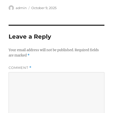
Author
Posted
admin
October 9, 2025
on
Leave a Reply
Your email address will not be published.
Required fields
are marked
*
COMMENT
*