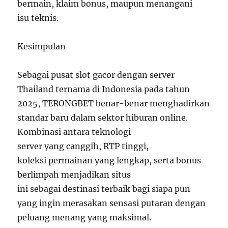
bermain, klaim bonus, maupun menangani
isu teknis.
Kesimpulan
Sebagai pusat slot gacor dengan server
Thailand ternama di Indonesia pada tahun
2025, TERONGBET benar-benar menghadirkan
standar baru dalam sektor hiburan online.
Kombinasi antara teknologi
server yang canggih, RTP tinggi,
koleksi permainan yang lengkap, serta bonus
berlimpah menjadikan situs
ini sebagai destinasi terbaik bagi siapa pun
yang ingin merasakan sensasi putaran dengan
peluang menang yang maksimal.