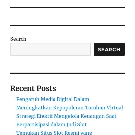
Search
SEARCH
Recent Posts
Pengaruh Media Digital Dalam
Meningkatkan Kepopuleran Taruhan Virtual
Strategi Efektif Mengelola Keuangan Saat
Berpartisipasi dalam Judi Slot
Temukan Situs Slot Resmi yang