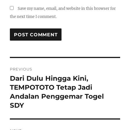
Save my name, email, and website in this browser for
the next time I comment.
Post
PREVIOUS
navigation
Dari Dulu Hingga Kini,
Previous
post:
TEMPOTOTO Tetap Jadi
Andalan Penggemar Togel
SDY