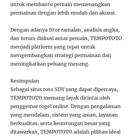
untuk membantu pemain memenangkan
permainan dengan lebih mudah dan akurat.
Dengan adanya fitur ramalan, analisis angka,
dan forum diskusi antar pemain, TEMPOTOTO
menjadi platform yang tepat untuk
mengembangkan strategi permainan dan
meningkatkan peluang menang.
Kesimpulan
Sebagai situs toto SDY yang dapat dipercaya,
TEMPOTOTO memang layak dicintai oleh
penggemar togel online. Dengan pengalaman
yang mendalam, sistem yang aman, layanan
berkualitas, serta keuntungan besar yang
ditawarkan, TEMPOTOTO adalah pilihan ideal