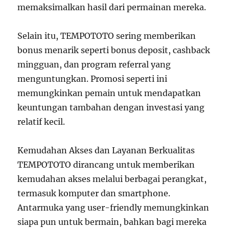
memaksimalkan hasil dari permainan mereka.
Selain itu, TEMPOTOTO sering memberikan
bonus menarik seperti bonus deposit, cashback
mingguan, dan program referral yang
menguntungkan. Promosi seperti ini
memungkinkan pemain untuk mendapatkan
keuntungan tambahan dengan investasi yang
relatif kecil.
Kemudahan Akses dan Layanan Berkualitas
TEMPOTOTO dirancang untuk memberikan
kemudahan akses melalui berbagai perangkat,
termasuk komputer dan smartphone.
Antarmuka yang user-friendly memungkinkan
siapa pun untuk bermain, bahkan bagi mereka