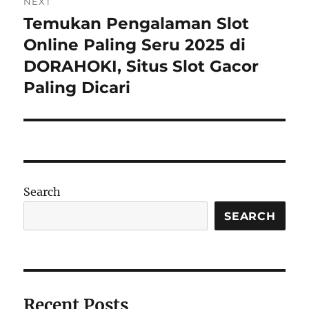
NEXT
Temukan Pengalaman Slot
Next
post:
Online Paling Seru 2025 di
DORAHOKI, Situs Slot Gacor
Paling Dicari
Search
SEARCH
Recent Posts