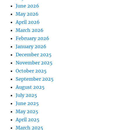
June 2026
May 2026
April 2026
March 2026
February 2026
January 2026
December 2025
November 2025
October 2025
September 2025
August 2025
July 2025
June 2025
May 2025
April 2025
March 2025