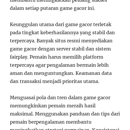
membantu meningkatkan peluang sukses
dalam setiap putaran game gacor ini.
Keunggulan utama dari game gacor terletak
pada tingkat keberhasilannya yang stabil dan
terpercaya. Banyak situs resmi menyediakan
game gacor dengan server stabil dan sistem
fairplay. Pemain harus memilih platform
terpercaya agar pengalaman bermain lebih
aman dan menguntungkan. Keamanan data
dan transaksi menjadi prioritas utama.
Menguasai pola dan tren dalam game gacor
memungkinkan pemain meraih hasil
maksimal. Menggunakan panduan dan tips dari
pemain berpengalaman membantu