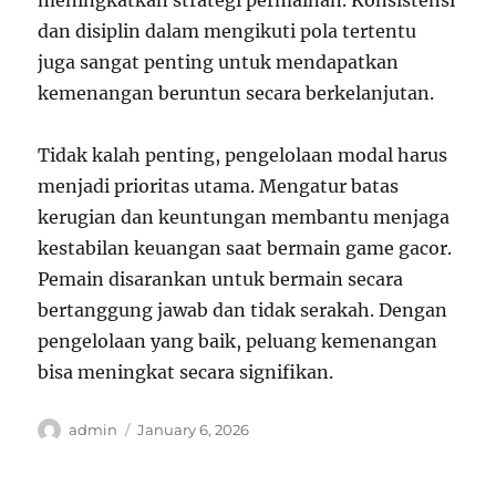
meningkatkan strategi permainan. Konsistensi
dan disiplin dalam mengikuti pola tertentu
juga sangat penting untuk mendapatkan
kemenangan beruntun secara berkelanjutan.
Tidak kalah penting, pengelolaan modal harus
menjadi prioritas utama. Mengatur batas
kerugian dan keuntungan membantu menjaga
kestabilan keuangan saat bermain game gacor.
Pemain disarankan untuk bermain secara
bertanggung jawab dan tidak serakah. Dengan
pengelolaan yang baik, peluang kemenangan
bisa meningkat secara signifikan.
Author
Posted
admin
January 6, 2026
on