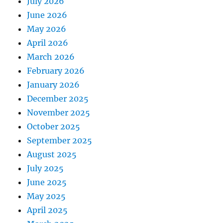
July 2026
June 2026
May 2026
April 2026
March 2026
February 2026
January 2026
December 2025
November 2025
October 2025
September 2025
August 2025
July 2025
June 2025
May 2025
April 2025