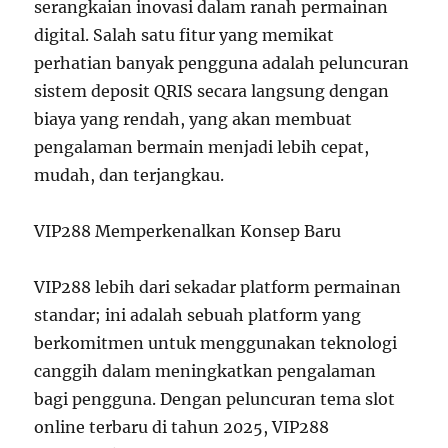
serangkaian inovasi dalam ranah permainan
digital. Salah satu fitur yang memikat
perhatian banyak pengguna adalah peluncuran
sistem deposit QRIS secara langsung dengan
biaya yang rendah, yang akan membuat
pengalaman bermain menjadi lebih cepat,
mudah, dan terjangkau.
VIP288 Memperkenalkan Konsep Baru
VIP288 lebih dari sekadar platform permainan
standar; ini adalah sebuah platform yang
berkomitmen untuk menggunakan teknologi
canggih dalam meningkatkan pengalaman
bagi pengguna. Dengan peluncuran tema slot
online terbaru di tahun 2025, VIP288