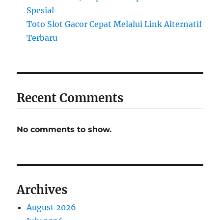
Spesial
Toto Slot Gacor Cepat Melalui Link Alternatif
Terbaru
Recent Comments
No comments to show.
Archives
August 2026