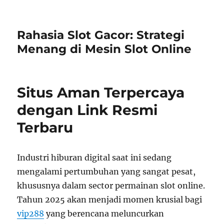
Rahasia Slot Gacor: Strategi
Menang di Mesin Slot Online
Situs Aman Terpercaya
dengan Link Resmi
Terbaru
Industri hiburan digital saat ini sedang
mengalami pertumbuhan yang sangat pesat,
khususnya dalam sector permainan slot online.
Tahun 2025 akan menjadi momen krusial bagi
vip288
yang berencana meluncurkan