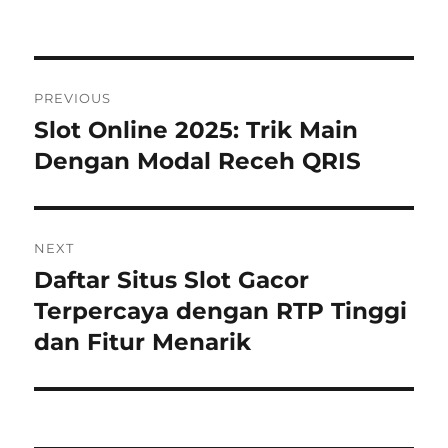
Post
PREVIOUS
navigation
Slot Online 2025: Trik Main
Previous
post:
Dengan Modal Receh QRIS
NEXT
Daftar Situs Slot Gacor
Next
post:
Terpercaya dengan RTP Tinggi
dan Fitur Menarik