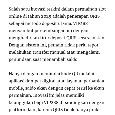
Salah satu inovasi terkini dalam permainan slot
online di tahun 2025 adalah penerapan QRIS
sebagai metode deposit utama. VIP288
menyambut perkembangan ini dengan
menghadirkan fitur deposit QRIS secara instan.
Dengan sistem ini, pemain tidak perlu repot
melakukan transfer manual atau mengalami
penundaan saat menambah saldo.
Hanya dengan memindai kode QR melalui
aplikasi dompet digital atau layanan perbankan
mobile, saldo akan dengan cepat terisi ke akun
permainan. Inovasi ini jelas memiliki
keunggulan bagi VIP288 dibandingkan dengan
platform lain, karena QRIS tidak hanya praktis