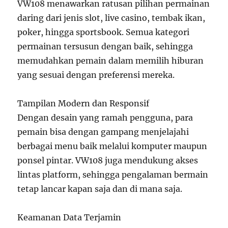
VW108 menawarkan ratusan pilihan permainan
daring dari jenis slot, live casino, tembak ikan,
poker, hingga sportsbook. Semua kategori
permainan tersusun dengan baik, sehingga
memudahkan pemain dalam memilih hiburan
yang sesuai dengan preferensi mereka.
Tampilan Modern dan Responsif
Dengan desain yang ramah pengguna, para
pemain bisa dengan gampang menjelajahi
berbagai menu baik melalui komputer maupun
ponsel pintar. VW108 juga mendukung akses
lintas platform, sehingga pengalaman bermain
tetap lancar kapan saja dan di mana saja.
Keamanan Data Terjamin