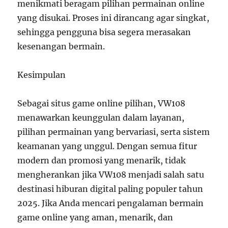
menikmati beragam pilihan permainan online
yang disukai. Proses ini dirancang agar singkat,
sehingga pengguna bisa segera merasakan
kesenangan bermain.
Kesimpulan
Sebagai situs game online pilihan, VW108
menawarkan keunggulan dalam layanan,
pilihan permainan yang bervariasi, serta sistem
keamanan yang unggul. Dengan semua fitur
modern dan promosi yang menarik, tidak
mengherankan jika VW108 menjadi salah satu
destinasi hiburan digital paling populer tahun
2025. Jika Anda mencari pengalaman bermain
game online yang aman, menarik, dan