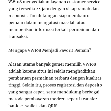
VW108 menyediakan layanan customer service
yang tersedia 24 jam dengan sikap ramah dan
responsif. Tim dukungan siap membantu
pemain dalam mengatasi masalah atau
memberikan informasi terkait permainan dan
transaksi.
Mengapa VW108 Menjadi Favorit Pemain?
Alasan utama banyak gamer memilih VW108
adalah karena situs ini selalu menghadirkan
pembaruan permainan terbaru dengan kualitas
tinggi. Selain itu, proses registrasi dan deposito
yang sangat cepat, serta mendukung berbagai
metode pembayaran modern seperti transfer
bank, e-wallet, dan QRIS.