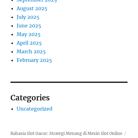
August 2025
July 2025
June 2025
May 2025
April 2025
March 2025
February 2025
Categories
Uncategorized
Rahasia Slot Gacor: Strategi Menang di Mesin Slot Online