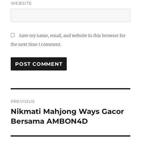
WEBSITE
Save my name, email, and website in this browser for
the next time I comment.
Post
PREVIOUS
navigation
Nikmati Mahjong Ways Gacor
Previous
post:
Bersama AMBON4D