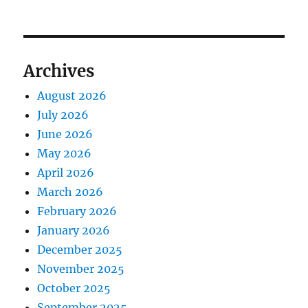
Archives
August 2026
July 2026
June 2026
May 2026
April 2026
March 2026
February 2026
January 2026
December 2025
November 2025
October 2025
September 2025