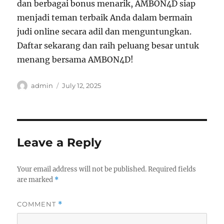
dan berbagai bonus menarik, AMBON4D siap
menjadi teman terbaik Anda dalam bermain
judi online secara adil dan menguntungkan.
Daftar sekarang dan raih peluang besar untuk
menang bersama AMBON4D!
Author
Posted
admin
July 12, 2025
on
Leave a Reply
Your email address will not be published.
Required fields
are marked
*
COMMENT
*