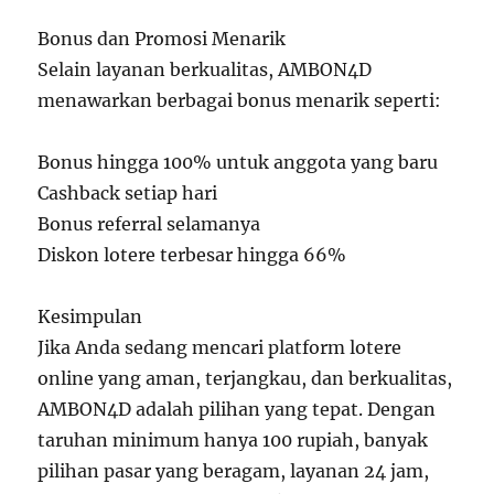
Bonus dan Promosi Menarik
Selain layanan berkualitas, AMBON4D
menawarkan berbagai bonus menarik seperti:
Bonus hingga 100% untuk anggota yang baru
Cashback setiap hari
Bonus referral selamanya
Diskon lotere terbesar hingga 66%
Kesimpulan
Jika Anda sedang mencari platform lotere
online yang aman, terjangkau, dan berkualitas,
AMBON4D adalah pilihan yang tepat. Dengan
taruhan minimum hanya 100 rupiah, banyak
pilihan pasar yang beragam, layanan 24 jam,