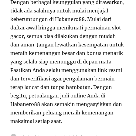
Dengan berbagai keunggulan yang ditawarkan,
tidak ada salahnya untuk mulai menjajal
keberuntungan di Habanero88. Mulai dari
daftar awal hingga menikmati permainan slot
gacor, semua bisa dilakukan dengan mudah
dan aman. Jangan lewatkan kesempatan untuk
meraih kemenangan besar dan bonus menarik
yang selalu siap menunggu di depan mata.
Pastikan Anda selalu menggunakan link resmi
dan terverifikasi agar pengalaman bermain
tetap lancar dan tanpa hambatan. Dengan
begitu, petualangan judi online Anda di
Habanero88 akan semakin mengasyikkan dan
memberikan peluang meraih kemenangan
maksimal setiap saat.