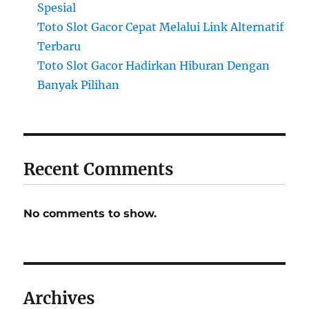
Spesial
Toto Slot Gacor Cepat Melalui Link Alternatif
Terbaru
Toto Slot Gacor Hadirkan Hiburan Dengan
Banyak Pilihan
Recent Comments
No comments to show.
Archives