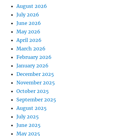
August 2026
July 2026
June 2026
May 2026
April 2026
March 2026
February 2026
January 2026
December 2025
November 2025
October 2025
September 2025
August 2025
July 2025
June 2025
May 2025