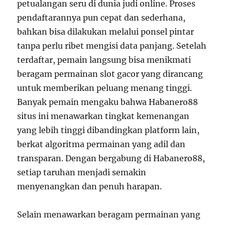
petualangan seru di dunia judi online. Proses
pendaftarannya pun cepat dan sederhana,
bahkan bisa dilakukan melalui ponsel pintar
tanpa perlu ribet mengisi data panjang. Setelah
terdaftar, pemain langsung bisa menikmati
beragam permainan slot gacor yang dirancang
untuk memberikan peluang menang tinggi.
Banyak pemain mengaku bahwa Habanero88
situs ini menawarkan tingkat kemenangan
yang lebih tinggi dibandingkan platform lain,
berkat algoritma permainan yang adil dan
transparan. Dengan bergabung di Habanero88,
setiap taruhan menjadi semakin
menyenangkan dan penuh harapan.
Selain menawarkan beragam permainan yang