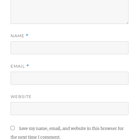
NAME
*
EMAIL
*
WEBSITE
Save my name, email, and website in this browser for
the next time I comment.