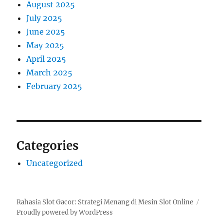
August 2025
July 2025
June 2025
May 2025
April 2025
March 2025
February 2025
Categories
Uncategorized
Rahasia Slot Gacor: Strategi Menang di Mesin Slot Online
Proudly powered by WordPress