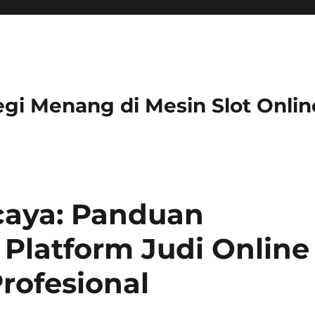
tegi Menang di Mesin Slot Onlin
rcaya: Panduan
Platform Judi Online
rofesional