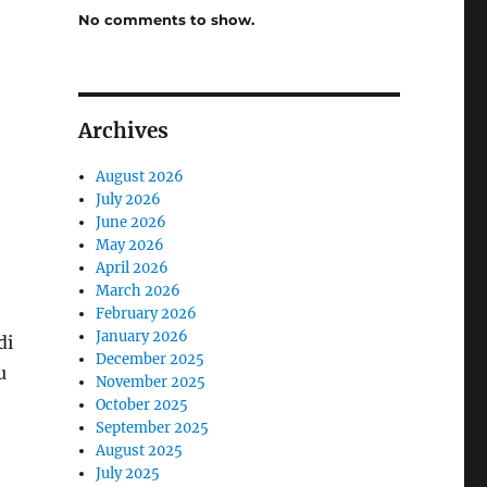
No comments to show.
Archives
August 2026
July 2026
June 2026
May 2026
April 2026
March 2026
February 2026
January 2026
di
December 2025
u
November 2025
October 2025
September 2025
August 2025
July 2025