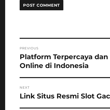
Post
PREVIOUS
navigation
Platform Terpercaya dan
Previous
post:
Online di Indonesia
NEXT
Link Situs Resmi Slot G
Next
post: