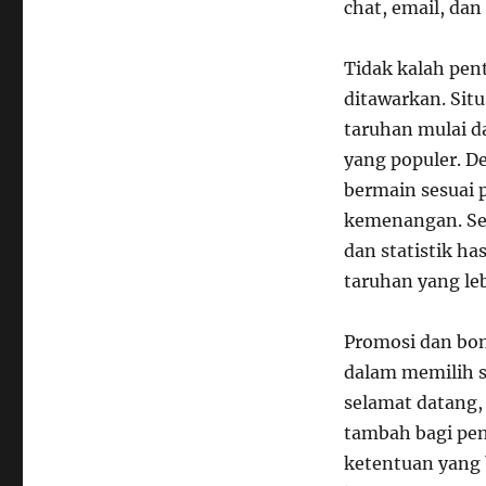
chat, email, da
Tidak kalah pen
ditawarkan. Sit
taruhan mulai da
yang populer. D
bermain sesuai 
kemenangan. Sel
dan statistik h
taruhan yang leb
Promosi dan bon
dalam memilih s
selamat datang,
tambah bagi pen
ketentuan yang 