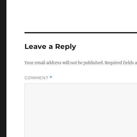
Leave a Reply
Your email address will not be published.
Required fields
COMMENT
*