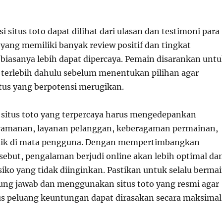
si situs toto dapat dilihat dari ulasan dan testimoni para
yang memiliki banyak review positif dan tingkat
 biasanya lebih dapat dipercaya. Pemain disarankan unt
 terlebih dahulu sebelum menentukan pilihan agar
itus yang berpotensi merugikan.
situs toto yang terpercaya harus mengedepankan
amanan, layanan pelanggan, keberagaman permainan,
 baik di mata pengguna. Dengan mempertimbangkan
sebut, pengalaman berjudi online akan lebih optimal da
isiko yang tidak diinginkan. Pastikan untuk selalu berma
ung jawab dan menggunakan situs toto yang resmi agar
us peluang keuntungan dapat dirasakan secara maksimal