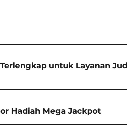
 Terlengkap untuk Layanan Jud
acor Hadiah Mega Jackpot