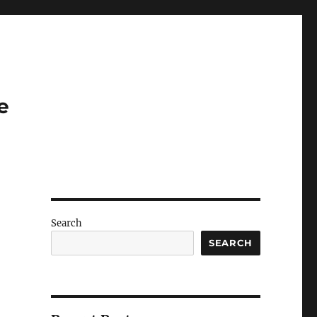
e
Search
SEARCH