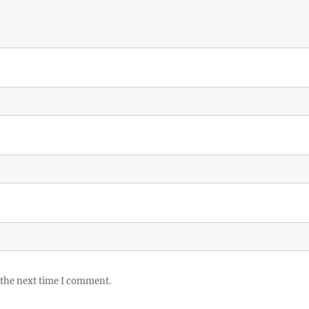
 the next time I comment.