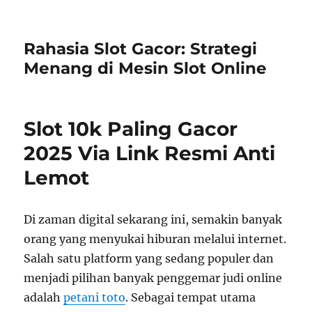
Rahasia Slot Gacor: Strategi
Menang di Mesin Slot Online
Slot 10k Paling Gacor
2025 Via Link Resmi Anti
Lemot
Di zaman digital sekarang ini, semakin banyak
orang yang menyukai hiburan melalui internet.
Salah satu platform yang sedang populer dan
menjadi pilihan banyak penggemar judi online
adalah
petani toto
. Sebagai tempat utama