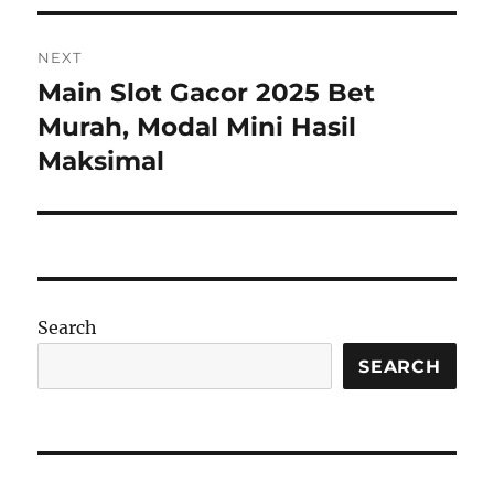
NEXT
Main Slot Gacor 2025 Bet
Next
post:
Murah, Modal Mini Hasil
Maksimal
Search
SEARCH