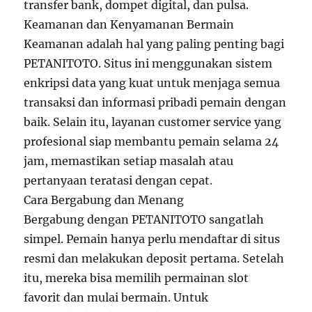
transfer bank, dompet digital, dan pulsa.
Keamanan dan Kenyamanan Bermain
Keamanan adalah hal yang paling penting bagi
PETANITOTO. Situs ini menggunakan sistem
enkripsi data yang kuat untuk menjaga semua
transaksi dan informasi pribadi pemain dengan
baik. Selain itu, layanan customer service yang
profesional siap membantu pemain selama 24
jam, memastikan setiap masalah atau
pertanyaan teratasi dengan cepat.
Cara Bergabung dan Menang
Bergabung dengan PETANITOTO sangatlah
simpel. Pemain hanya perlu mendaftar di situs
resmi dan melakukan deposit pertama. Setelah
itu, mereka bisa memilih permainan slot
favorit dan mulai bermain. Untuk