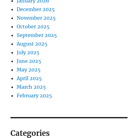
January 2026
December 2025
November 2025
October 2025
September 2025
August 2025
July 2025
June 2025
May 2025
April 2025
March 2025
February 2025
Categories