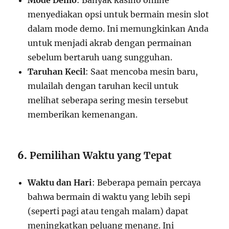
Mode Demo
: Banyak kasino online
menyediakan opsi untuk bermain mesin slot
dalam mode demo. Ini memungkinkan Anda
untuk menjadi akrab dengan permainan
sebelum bertaruh uang sungguhan.
Taruhan Kecil
: Saat mencoba mesin baru,
mulailah dengan taruhan kecil untuk
melihat seberapa sering mesin tersebut
memberikan kemenangan.
6.
Pemilihan Waktu yang Tepat
Waktu dan Hari
: Beberapa pemain percaya
bahwa bermain di waktu yang lebih sepi
(seperti pagi atau tengah malam) dapat
meningkatkan peluang menang. Ini