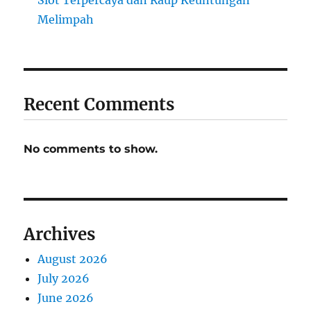
Slot Terpercaya dan Raup Keuntungan
Melimpah
Recent Comments
No comments to show.
Archives
August 2026
July 2026
June 2026