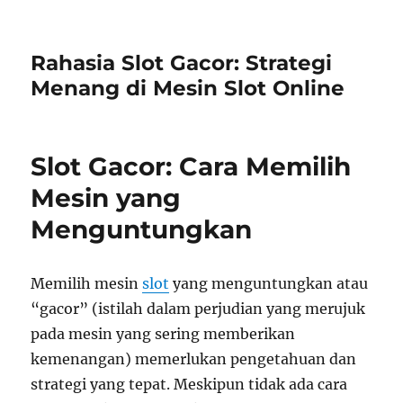
Rahasia Slot Gacor: Strategi
Menang di Mesin Slot Online
Slot Gacor: Cara Memilih
Mesin yang
Menguntungkan
Memilih mesin
slot
yang menguntungkan atau
“gacor” (istilah dalam perjudian yang merujuk
pada mesin yang sering memberikan
kemenangan) memerlukan pengetahuan dan
strategi yang tepat. Meskipun tidak ada cara