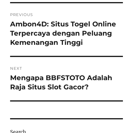
Post
PREVIOUS
navigation
Ambon4D: Situs Togel Online
Previous
post:
Terpercaya dengan Peluang
Kemenangan Tinggi
NEXT
Mengapa BBFSTOTO Adalah
Next
post:
Raja Situs Slot Gacor?
Search