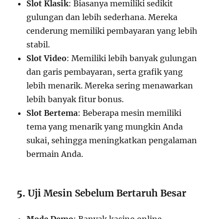
Slot Klasik
: Biasanya memiliki sedikit
gulungan dan lebih sederhana. Mereka
cenderung memiliki pembayaran yang lebih
stabil.
Slot Video
: Memiliki lebih banyak gulungan
dan garis pembayaran, serta grafik yang
lebih menarik. Mereka sering menawarkan
lebih banyak fitur bonus.
Slot Bertema
: Beberapa mesin memiliki
tema yang menarik yang mungkin Anda
sukai, sehingga meningkatkan pengalaman
bermain Anda.
5.
Uji Mesin Sebelum Bertaruh Besar