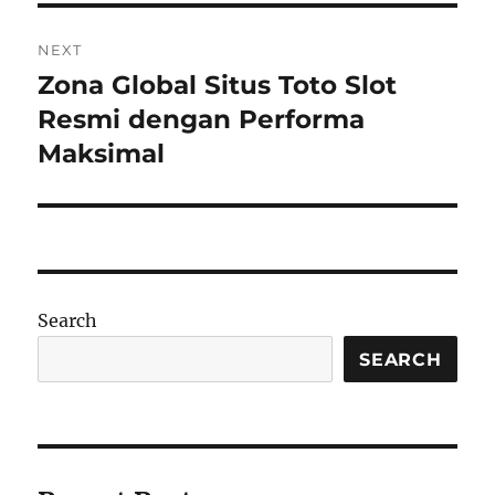
NEXT
Zona Global Situs Toto Slot
Next
post:
Resmi dengan Performa
Maksimal
Search
SEARCH