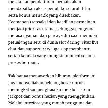
melakukan pendaftaran, pemain akan
mendapatkan akses penuh ke seluruh fitur
serta bonus menarik yang disediakan.
Keamanan transaksi dan keadilan permainan
menjadi prioritas utama, sehingga pengguna
merasa nyaman dan percaya diri saat memulai
petualangan seru di dunia slot daring. Fitur live
chat dan support 24/7 juga siap membantu
setiap kendala yang mungkin muncul selama
proses bermain.
Tak hanya menawarkan hiburan, platform ini
juga menyediakan peluang besar untuk
meningkatkan penghasilan melalui sistem
jackpot dan bonus harian yang menggiurkan.
Melalui interface yang ramah pengguna dan