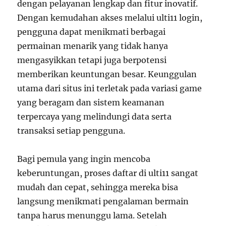
dengan pelayanan lengkap dan fitur inovatif.
Dengan kemudahan akses melalui ulti11 login,
pengguna dapat menikmati berbagai
permainan menarik yang tidak hanya
mengasyikkan tetapi juga berpotensi
memberikan keuntungan besar. Keunggulan
utama dari situs ini terletak pada variasi game
yang beragam dan sistem keamanan
terpercaya yang melindungi data serta
transaksi setiap pengguna.
Bagi pemula yang ingin mencoba
keberuntungan, proses daftar di ulti11 sangat
mudah dan cepat, sehingga mereka bisa
langsung menikmati pengalaman bermain
tanpa harus menunggu lama. Setelah