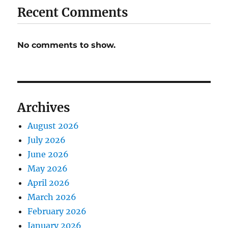
Recent Comments
No comments to show.
Archives
August 2026
July 2026
June 2026
May 2026
April 2026
March 2026
February 2026
January 2026