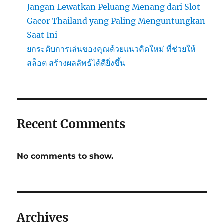
Jangan Lewatkan Peluang Menang dari Slot
Gacor Thailand yang Paling Menguntungkan
Saat Ini
ยกระดับการเล่นของคุณด้วยแนวคิดใหม่ ที่ช่วยให้
สล็อต สร้างผลลัพธ์ได้ดียิ่งขึ้น
Recent Comments
No comments to show.
Archives