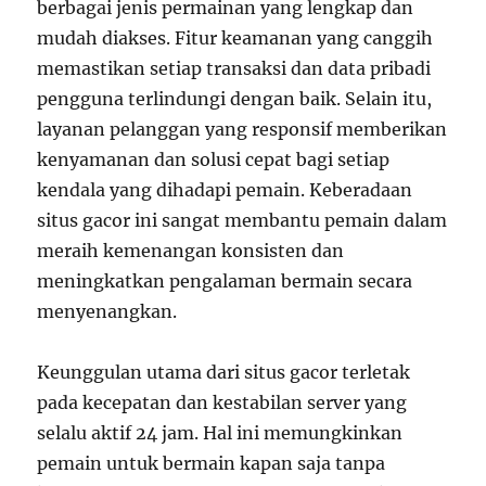
berbagai jenis permainan yang lengkap dan
mudah diakses. Fitur keamanan yang canggih
memastikan setiap transaksi dan data pribadi
pengguna terlindungi dengan baik. Selain itu,
layanan pelanggan yang responsif memberikan
kenyamanan dan solusi cepat bagi setiap
kendala yang dihadapi pemain. Keberadaan
situs gacor ini sangat membantu pemain dalam
meraih kemenangan konsisten dan
meningkatkan pengalaman bermain secara
menyenangkan.
Keunggulan utama dari situs gacor terletak
pada kecepatan dan kestabilan server yang
selalu aktif 24 jam. Hal ini memungkinkan
pemain untuk bermain kapan saja tanpa