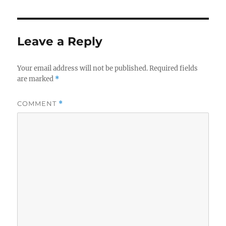
Leave a Reply
Your email address will not be published.
Required fields
are marked
*
COMMENT
*