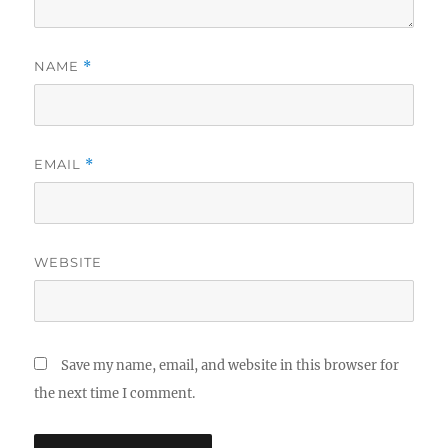
NAME
*
EMAIL
*
WEBSITE
Save my name, email, and website in this browser for
the next time I comment.