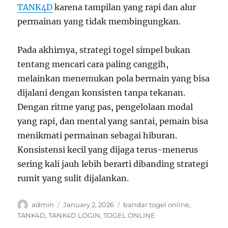
TANK4D
karena tampilan yang rapi dan alur
permainan yang tidak membingungkan.
Pada akhirnya, strategi togel simpel bukan
tentang mencari cara paling canggih,
melainkan menemukan pola bermain yang bisa
dijalani dengan konsisten tanpa tekanan.
Dengan ritme yang pas, pengelolaan modal
yang rapi, dan mental yang santai, pemain bisa
menikmati permainan sebagai hiburan.
Konsistensi kecil yang dijaga terus-menerus
sering kali jauh lebih berarti dibanding strategi
rumit yang sulit dijalankan.
Author
Posted
Tags
admin
January 2, 2026
bandar togel online
,
on
TANK4D
,
TANK4D LOGIN
,
TOGEL ONLINE