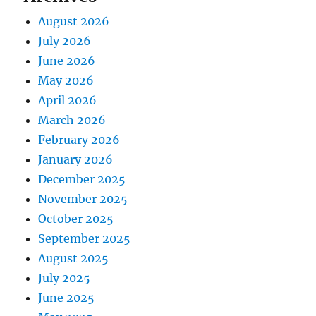
August 2026
July 2026
June 2026
May 2026
April 2026
March 2026
February 2026
January 2026
December 2025
November 2025
October 2025
September 2025
August 2025
July 2025
June 2025