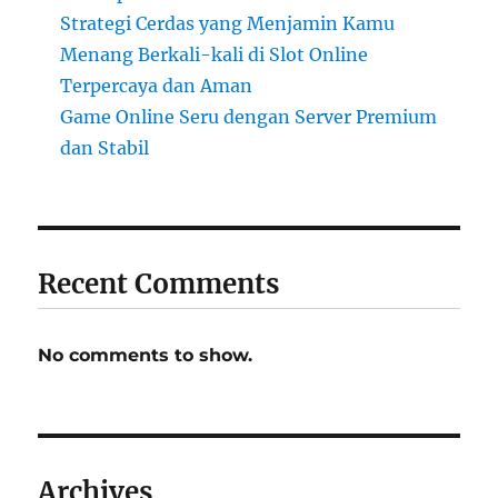
Strategi Cerdas yang Menjamin Kamu
Menang Berkali-kali di Slot Online
Terpercaya dan Aman
Game Online Seru dengan Server Premium
dan Stabil
Recent Comments
No comments to show.
Archives