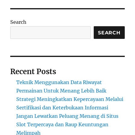
Search
SEARCH
Recent Posts
Teknik Menggunakan Data Riwayat
Permainan Untuk Menang Lebih Baik
Strategi Meningkatkan Kepercayaan Melalui
Sertifikasi dan Keterbukaan Informasi
Jangan Lewatkan Peluang Menang di Situs
Slot Terpercaya dan Raup Keuntungan
Melimpah