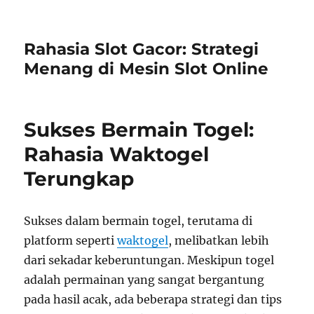
Rahasia Slot Gacor: Strategi
Menang di Mesin Slot Online
Sukses Bermain Togel:
Rahasia Waktogel
Terungkap
Sukses dalam bermain togel, terutama di
platform seperti
waktogel
, melibatkan lebih
dari sekadar keberuntungan. Meskipun togel
adalah permainan yang sangat bergantung
pada hasil acak, ada beberapa strategi dan tips