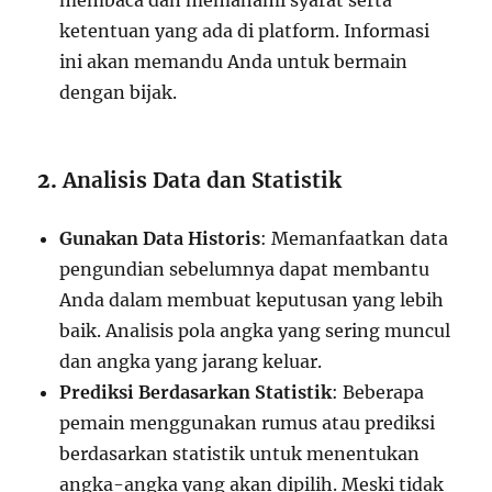
membaca dan memahami syarat serta
ketentuan yang ada di platform. Informasi
ini akan memandu Anda untuk bermain
dengan bijak.
2.
Analisis Data dan Statistik
Gunakan Data Historis
: Memanfaatkan data
pengundian sebelumnya dapat membantu
Anda dalam membuat keputusan yang lebih
baik. Analisis pola angka yang sering muncul
dan angka yang jarang keluar.
Prediksi Berdasarkan Statistik
: Beberapa
pemain menggunakan rumus atau prediksi
berdasarkan statistik untuk menentukan
angka-angka yang akan dipilih. Meski tidak