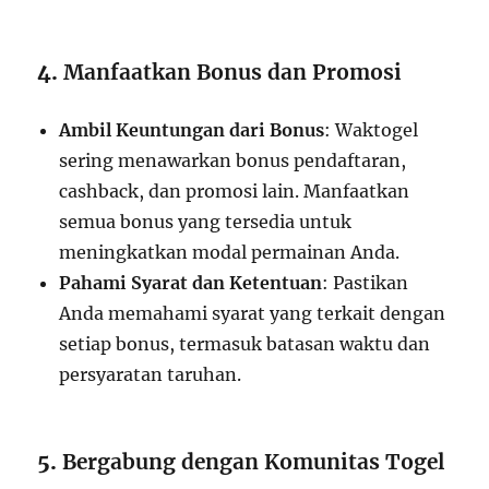
4.
Manfaatkan Bonus dan Promosi
Ambil Keuntungan dari Bonus
: Waktogel
sering menawarkan bonus pendaftaran,
cashback, dan promosi lain. Manfaatkan
semua bonus yang tersedia untuk
meningkatkan modal permainan Anda.
Pahami Syarat dan Ketentuan
: Pastikan
Anda memahami syarat yang terkait dengan
setiap bonus, termasuk batasan waktu dan
persyaratan taruhan.
5.
Bergabung dengan Komunitas Togel