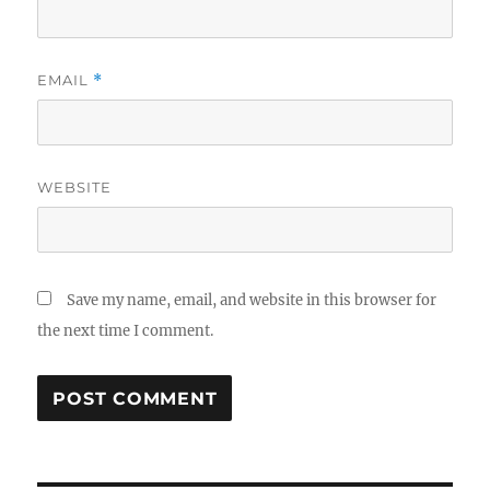
EMAIL
*
WEBSITE
Save my name, email, and website in this browser for
the next time I comment.