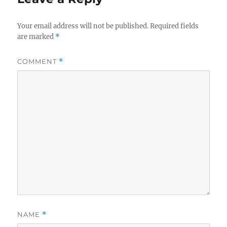
Your email address will not be published.
Required fields
are marked
*
COMMENT
*
NAME
*