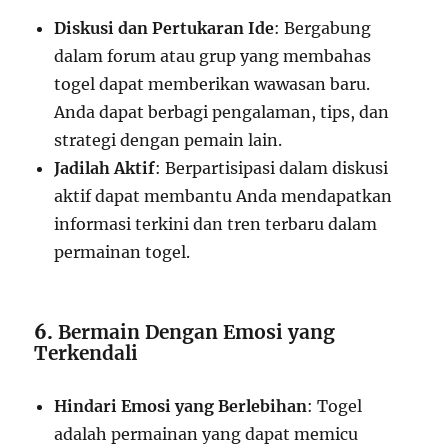
Diskusi dan Pertukaran Ide
: Bergabung
dalam forum atau grup yang membahas
togel dapat memberikan wawasan baru.
Anda dapat berbagi pengalaman, tips, dan
strategi dengan pemain lain.
Jadilah Aktif
: Berpartisipasi dalam diskusi
aktif dapat membantu Anda mendapatkan
informasi terkini dan tren terbaru dalam
permainan togel.
6.
Bermain Dengan Emosi yang
Terkendali
Hindari Emosi yang Berlebihan
: Togel
adalah permainan yang dapat memicu