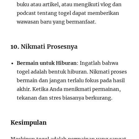
buku atau artikel, atau mengikuti vlog dan
podcast tentang togel dapat memberikan
wawasan baru yang bermanfaat.
10.
Nikmati Prosesnya
Bermain untuk Hiburan
: Ingatlah bahwa
togel adalah bentuk hiburan. Nikmati proses
bermain dan jangan terlalu fokus pada hasil
akhir. Ketika Anda menikmati permainan,
tekanan dan stres biasanya berkurang.
Kesimpulan