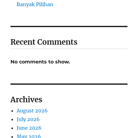
Banyak Pilihan
Recent Comments
No comments to show.
Archives
August 2026
July 2026
June 2026
May 2026