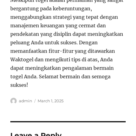
Meskipun togel adalah permainan yang sangat
bergantung pada keberuntungan,
menggabungkan strategi yang tepat dengan
manajemen keuangan yang cermat dan
pendekatan yang disiplin dapat meningkatkan
peluang Anda untuk sukses. Dengan
memanfaatkan fitur-fitur yang ditawarkan
Waktogel dan mengikuti tips di atas, Anda
dapat meningkatkan pengalaman bermain
togel Anda. Selamat bermain dan semoga
sukses!
Author
Posted
admin
March 1, 2025
on
Leave a Reply